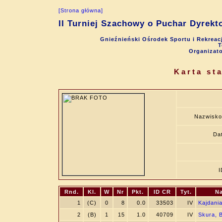
[Strona główna]
II Turniej Szachowy o Puchar Dyrekt
Gnieźnieński Ośrodek Sportu i Rekreacj
T
Organizat
Karta st
Nazwisko
Dat
I
Rnd.
Kl.
W
Nr
Pkt.
ID CR
Tyt.
Na
1
(C)
0
8
0.0
33503
IV
Kajdania
2
(B)
1
15
1.0
40709
IV
Skura, 