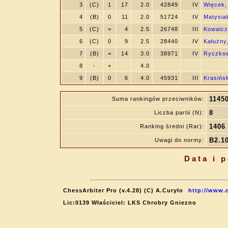
3
(C)
1
17
2.0
42849
IV
Więcek,
4
(B)
0
11
2.0
51724
IV
Matysia
5
(C)
=
4
2.5
26748
III
Kowalcz
6
(C)
0
9
2.5
28440
IV
Kałużny,
7
(B)
=
14
3.0
38971
IV
Ryczkow
8
-
+
4.0
9
(B)
0
6
4.0
45931
III
Krasińsk
1145
Suma rankingów przeciwników:
8
Liczba partii (N):
1406
Ranking średni (Rar):
B2.10
Uwagi do normy:
Data i 
ChessArbiter Pro (v.4.28) (C) A.Curyło
http://www.
Lic:0139 Właściciel: LKS Chrobry Gniezno