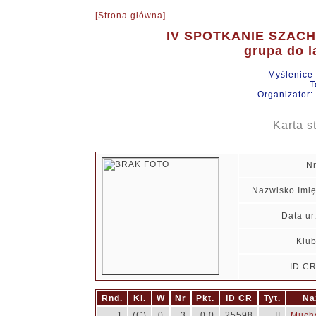
[Strona główna]
IV SPOTKANIE SZAC
grupa do la
Myślenice
T
Organizator:
Karta s
N
Nazwisko Imi
Data ur
Klu
ID C
Rnd.
Kl.
W
Nr
Pkt.
ID CR
Tyt.
Na
1
(C)
0
3
0.0
25598
II
Mucha