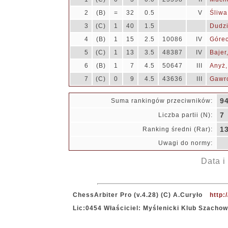
2
(B)
=
32
0.5
V
Śliwa
3
(C)
1
40
1.5
Dudzi
4
(B)
1
15
2.5
10086
IV
Górec
5
(C)
1
13
3.5
48387
IV
Bajer
6
(B)
1
7
4.5
50647
III
Anyż,
7
(C)
0
9
4.5
43636
III
Gawro
9
Suma rankingów przeciwników:
7
Liczba partii (N):
1
Ranking średni (Rar):
Uwagi do normy:
Data i
ChessArbiter Pro (v.4.28) (C) A.Curyło
http:
Lic:0454 Właściciel: Myślenicki Klub Szacho