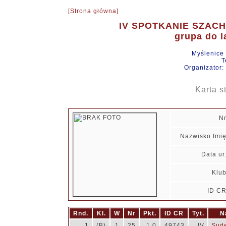
[Strona główna]
IV SPOTKANIE SZAC
grupa do la
Myślenice
T
Organizator:
Karta s
N
Nazwisko Imi
Data ur
Klu
ID C
Rnd.
Kl.
W
Nr
Pkt.
ID CR
Tyt.
N
1
(B)
1
25
1.0
49743
IV
Sude