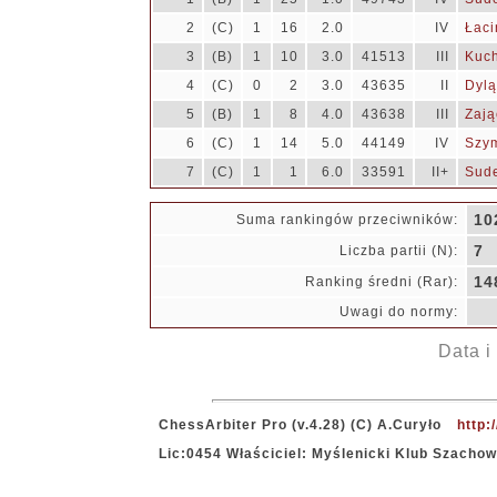
2
(C)
1
16
2.0
IV
Łaci
3
(B)
1
10
3.0
41513
III
Kuch
4
(C)
0
2
3.0
43635
II
Dylą
5
(B)
1
8
4.0
43638
III
Zają
6
(C)
1
14
5.0
44149
IV
Szym
7
(C)
1
1
6.0
33591
II+
Sude
10
Suma rankingów przeciwników:
7
Liczba partii (N):
14
Ranking średni (Rar):
Uwagi do normy:
Data i
ChessArbiter Pro (v.4.28) (C) A.Curyło
http:
Lic:0454 Właściciel: Myślenicki Klub Szacho