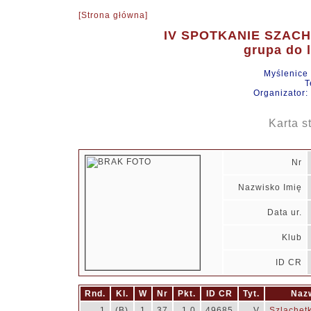
[Strona główna]
IV SPOTKANIE SZAC
grupa do l
Myślenice
T
Organizator:
Karta s
Nr
Nazwisko Imię
Data ur.
Klub
ID CR
Rnd.
Kl.
W
Nr
Pkt.
ID CR
Tyt.
Nazw
1
(B)
1
37
1.0
49685
V
Szlachet