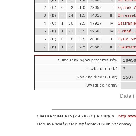
2
(C)
0
2
1.0
23052
I
Łęczek, 
3
(B)
=
14
1.5
44316
III
Śmieszek
4
(C)
1
30
2.5
47927
IV
Szafranie
5
(B)
1
21
3.5
49683
IV
Cichoń, 
6
(C)
0
8
3.5
28006
II
Pyzio, Am
7
(B)
1
12
4.5
29660
III
Piwowarc
1045
Suma rankingów przeciwników:
7
Liczba partii (N):
1507
Ranking średni (Rar):
Uwagi do normy:
Data i
ChessArbiter Pro (v.4.28) (C) A.Curyło
http://w
Lic:0454 Właściciel: Myślenicki Klub Szachowy