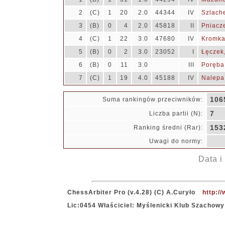
2
(C)
1
20
2.0
44344
IV
Szlach
3
(B)
0
4
2.0
45818
II
Pniacz
4
(C)
1
22
3.0
47680
IV
Kromka
5
(B)
0
2
3.0
23052
I
Łęczek
6
(B)
0
11
3.0
III
Poręba
7
(C)
1
19
4.0
45188
IV
Nalepa
106
Suma rankingów przeciwników:
7
Liczba partii (N):
153
Ranking średni (Rar):
Uwagi do normy:
Data i
ChessArbiter Pro (v.4.28) (C) A.Curyło
http:/
Lic:0454 Właściciel: Myślenicki Klub Szachowy