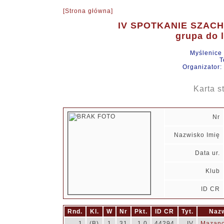
[Strona główna]
IV SPOTKANIE SZAC
grupa do l
Myślenice
T
Organizator:
Karta s
Nr
Nazwisko Imię
Data ur.
Klub
ID CR
Rnd.
Kl.
W
Nr
Pkt.
ID CR
Tyt.
Nazw
1
(B)
1
31
1.0
44294
IV
Mazano