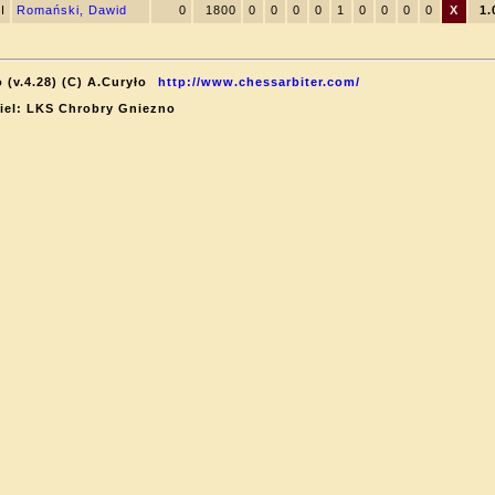
II
Romański, Dawid
0
1800
0
0
0
0
1
0
0
0
0
X
1.
 (v.4.28) (C) A.Curyło
http://www.chessarbiter.com/
ciel: LKS Chrobry Gniezno