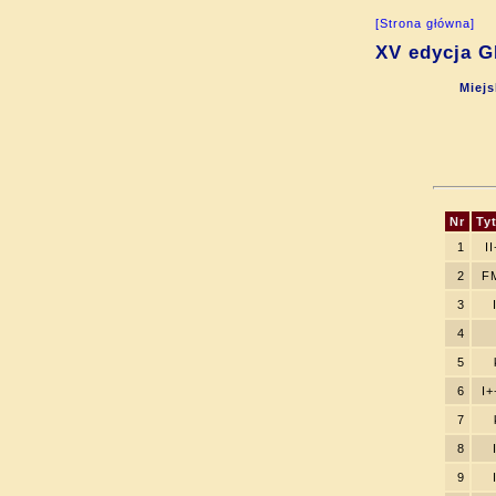
[Strona główna]
XV edycja G
Miejs
Nr
Tyt
1
II
2
F
3
4
5
6
I+
7
8
9