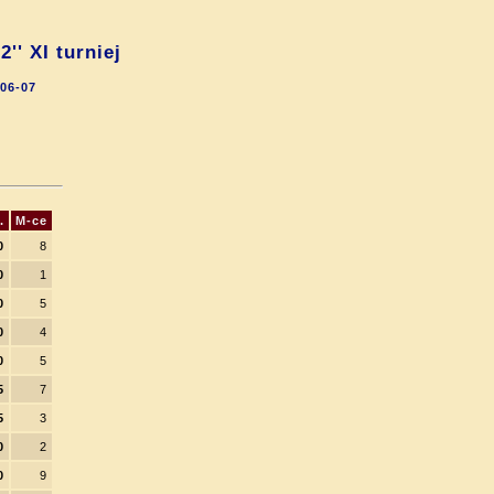
' XI turniej
-06-07
.
M-ce
0
8
0
1
0
5
0
4
0
5
5
7
5
3
0
2
0
9