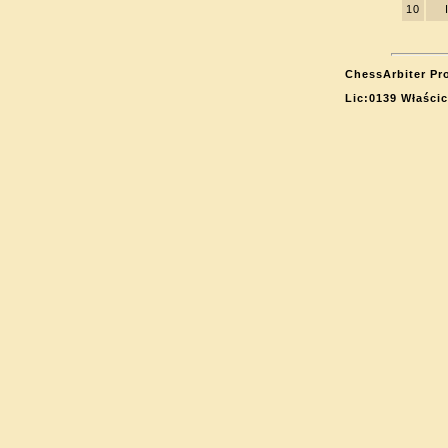
10
ChessArbiter Pro
Lic:0139 Właści