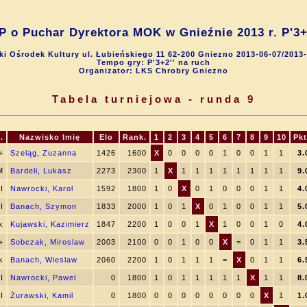
P o Puchar Dyrektora MOK w Gnieźnie 2013 r. P'3+2'
ki Ośrodek Kultury ul. Łubieńskiego 11 62-200 Gniezno 2013-06-07/2013
Tempo gry: P'3+2'' na ruch
Organizator: LKS Chrobry Gniezno
Tabela turniejowa - runda 9
.
Nazwisko Imię
Elo
Rank.
1
2
3
4
5
6
7
8
9
10
Pkt
+
Szeląg, Zuzanna
1426
1600
X
0
0
0
0
1
0
0
1
1
3.
M
Bardeli, Lukasz
2273
2300
1
X
1
1
1
1
1
1
1
1
9.
II
Nawrocki, Karol
1592
1800
1
0
X
0
1
0
0
0
1
1
4.
I
Banach, Szymon
1833
2000
1
0
1
X
0
1
0
0
1
1
5.
k
Kujawski, Kazimierz
1847
2200
1
0
0
1
X
1
0
0
1
0
4.
+
Sobczak, Miroslaw
2003
2100
0
0
1
0
0
X
=
0
1
1
3.
k
Banach, Wieslaw
2060
2200
1
0
1
1
1
=
X
0
1
1
6.
II
Nawrocki, Pawel
0
1800
1
0
1
1
1
1
1
X
1
1
8.
II
Żurawski, Kamil
0
1800
0
0
0
0
0
0
0
0
X
1
1.