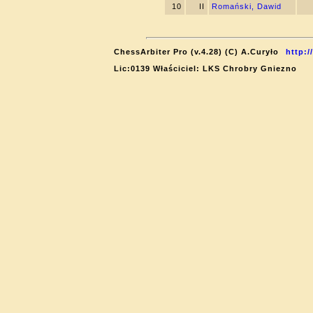
10
II
Romański, Dawid
ChessArbiter Pro (v.4.28) (C) A.Curyło
http:/
Lic:0139 Właściciel: LKS Chrobry Gniezno