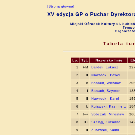
[Strona główna]
XV edycja GP o Puchar Dyrektora
Miejski Ośrodek Kultury ul. Łubie
Tempo 
Organizat
Tabela tu
Lp.
Tyt.
Nazwisko Imię
El
1
FM
Bardeli, Lukasz
22
2
II
Nawrocki, Pawel
3
k
Banach, Wieslaw
20
4
I
Banach, Szymon
18
5
II
Nawrocki, Karol
15
6
k
Kujawski, Kazimierz
18
7
I++
Sobczak, Miroslaw
20
8
II+
Szeląg, Zuzanna
14
9
II
Żurawski, Kamil