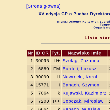
[Strona główna]
XV edycja GP o Puchar Dyrektora
Miejski Ośrodek Kultury ul. Łubie
Tempo 
Organizat
Lista st
Nr
ID CR
Tyt.
Nazwisko Imię
1
30096
II+
Szeląg, Zuzanna
2
6880
FM
Bardeli, Lukasz
3
30090
II
Nawrocki, Karol
4
15771
I
Banach, Szymon
5
7064
k
Kujawski, Kazimierz
6
7208
I++
Sobczak, Miroslaw
7
6664
k
Banach, Wieslaw