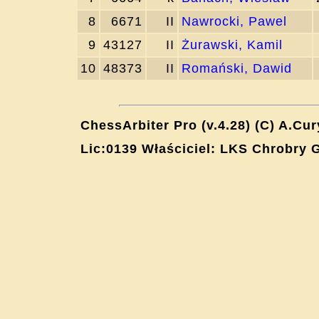
8
6671
II
Nawrocki, Pawel
9
43127
II
Żurawski, Kamil
10
48373
II
Romański, Dawid
ChessArbiter Pro (v.4.28) (C) A.Cur
Lic:0139 Właściciel: LKS Chrobry 