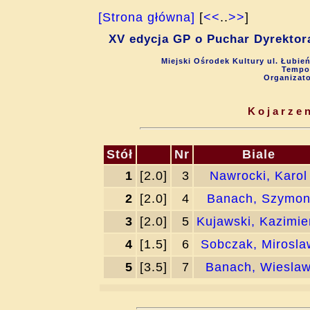
[Strona główna]
[
<<
..
>>
]
XV edycja GP o Puchar Dyrektora
Miejski Ośrodek Kultury ul. Łubie
Tempo 
Organizat
Kojarzen
Stół
Nr
Biale
1
[2.0]
3
Nawrocki, Karol
2
[2.0]
4
Banach, Szymo
3
[2.0]
5
Kujawski, Kazimie
4
[1.5]
6
Sobczak, Mirosla
5
[3.5]
7
Banach, Wiesla