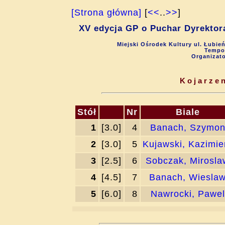
[Strona główna]
[
<<
..
>>
]
XV edycja GP o Puchar Dyrektora
Miejski Ośrodek Kultury ul. Łubie
Tempo 
Organizat
Kojarzen
Stół
Nr
Biale
1
[3.0]
4
Banach, Szymo
2
[3.0]
5
Kujawski, Kazimie
3
[2.5]
6
Sobczak, Mirosla
4
[4.5]
7
Banach, Wiesla
5
[6.0]
8
Nawrocki, Pawel