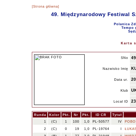
[Strona główna]
49. Międzynarodowy Festiwal S
Polanica Zd
Tempo g
Sędz
Karta 
49
SNo
K
Nazwisko Imię
20
Data ur.
UK
Klub
2
Local ID
Runda
Kolor
Pkt.
Nr
Pkt.
ID CR
Tytuł
1
(C)
1
100
1,0
PL-50577
IV
POBOR
2
(C)
0
19
1,0
PL-19764
I
ŁUKAS