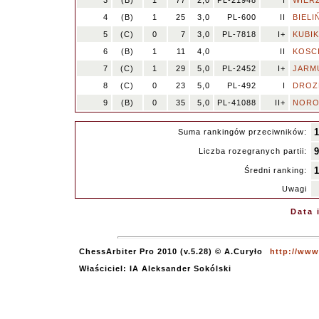
3
(B)
1
77
2,0
PL-21948
I
WIERZ
4
(B)
1
25
3,0
PL-600
II
BIELIŃ
5
(C)
0
7
3,0
PL-7818
I+
KUBIK
6
(B)
1
11
4,0
II
KOSCI
7
(C)
1
29
5,0
PL-2452
I+
JARMU
8
(C)
0
23
5,0
PL-492
I
DROZD
9
(B)
0
35
5,0
PL-41088
II+
NOROV
Suma rankingów przeciwników:
Liczba rozegranych partii:
Średni ranking:
Uwagi
Data 
ChessArbiter Pro 2010 (v.5.28) © A.Curyło
http://www
Właściciel: IA Aleksander Sokólski