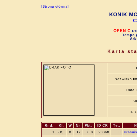
[Strona główna]
KONIK MO
C
OPEN C
Re
Tempo g
Arb
Karta st
Nazwisko Im
Data u
Kl
ID 
Rnd.
Kl.
W
Nr
Pkt.
ID CR
Tyt.
N
1
(B)
0
17
0.0
23368
II
Krasiń