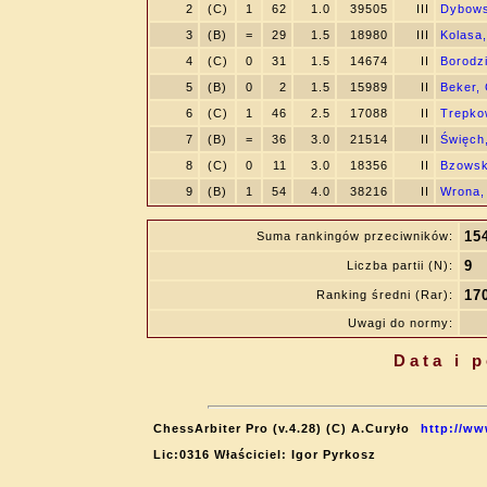
2
(C)
1
62
1.0
39505
III
Dybows
3
(B)
=
29
1.5
18980
III
Kolasa,
4
(C)
0
31
1.5
14674
II
Borodz
5
(B)
0
2
1.5
15989
II
Beker,
6
(C)
1
46
2.5
17088
II
Trepko
7
(B)
=
36
3.0
21514
II
Święch
8
(C)
0
11
3.0
18356
II
Bzowsk
9
(B)
1
54
4.0
38216
II
Wrona, 
15
Suma rankingów przeciwników:
9
Liczba partii (N):
17
Ranking średni (Rar):
Uwagi do normy:
Data i 
ChessArbiter Pro (v.4.28) (C) A.Curyło
http://ww
Lic:0316 Właściciel: Igor Pyrkosz