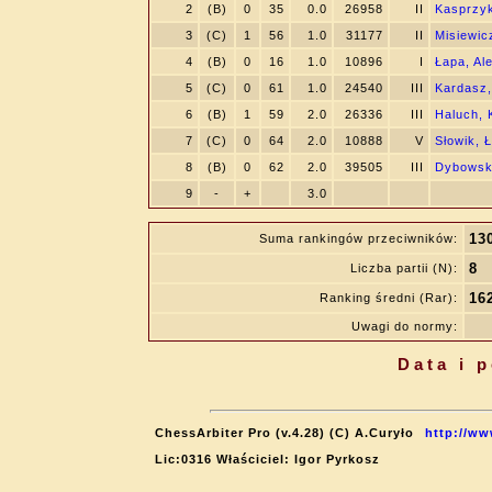
2
(B)
0
35
0.0
26958
II
Kasprzyk
3
(C)
1
56
1.0
31177
II
Misiewicz
4
(B)
0
16
1.0
10896
I
Łapa, Al
5
(C)
0
61
1.0
24540
III
Kardasz,
6
(B)
1
59
2.0
26336
III
Haluch, 
7
(C)
0
64
2.0
10888
V
Słowik, 
8
(B)
0
62
2.0
39505
III
Dybowsk
9
-
+
3.0
13
Suma rankingów przeciwników:
8
Liczba partii (N):
16
Ranking średni (Rar):
Uwagi do normy:
Data i 
ChessArbiter Pro (v.4.28) (C) A.Curyło
http://ww
Lic:0316 Właściciel: Igor Pyrkosz