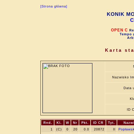
[Strona główna]
KONIK MO
C
OPEN C
Re
Tempo g
Arb
Karta st
Nazwisko Im
Data u
Kl
ID 
Rnd.
Kl.
W
Nr
Pkt.
ID CR
Tyt.
Nazwi
1
(C)
0
20
0.0
20872
II
Popławsk