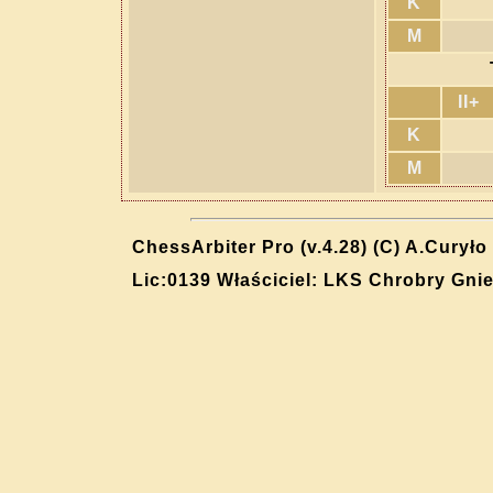
K
M
II+
K
M
ChessArbiter Pro (v.4.28) (C) A.Curyło
Lic:0139 Właściciel: LKS Chrobry Gni