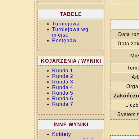
TABELE
Turniejowa
Turniejowa wg
Data ro
miejsc
Postępów
Data za
Mie
KOJARZENIA / WYNIKI
Temp
Runda 1
Runda 2
Arb
Runda 3
Orga
Runda 4
Runda 5
Zakończo
Runda 6
Runda 7
Liczb
System 
INNE WYNIKI
Kobiety