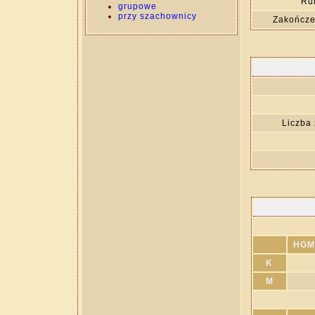
Ru
grupowe
przy szachownicy
Zakończen
Liczba
HGM
K
M