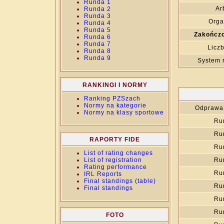
Runda 1
Ar
Runda 2
Runda 3
Orga
Runda 4
Runda 5
Zakończo
Runda 6
Runda 7
Liczb
Runda 8
Runda 9
System 
RANKINGI I NORMY
Ranking PZSzach
Normy na kategorie
Odprawa 
Normy na klasy sportowe
Ru
Ru
RAPORTY FIDE
Ru
List of rating changes
List of registration
Ru
Rating performance
Ru
IRL Reports
Final standings (table)
Ru
Final standings
Ru
Ru
FOTO