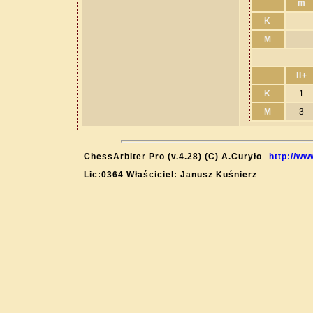
m
K
M
II+
K
1
M
3
ChessArbiter Pro (v.4.28) (C) A.Curyło
http://ww
Lic:0364 Właściciel: Janusz Kuśnierz