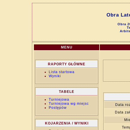
Obra Lat
Obra 2
T
Arbit
MENU
RAPORTY GŁÓWNE
Lista startowa
Wyniki
TABELE
Turniejowa
Turniejowa wg miejsc
Data ro
Postępów
Data za
Mie
KOJARZENIA / WYNIKI
Temp