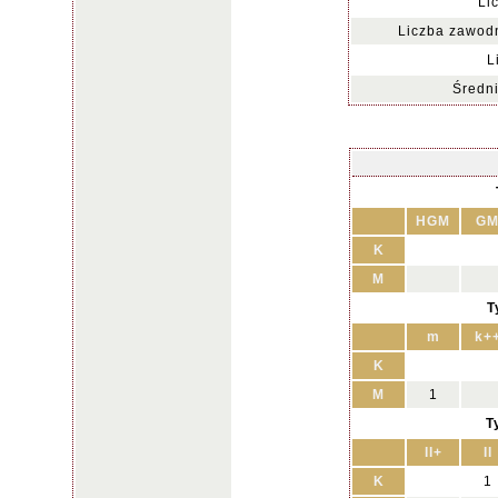
Li
Liczba zawodn
L
Średni
HGM
G
K
M
T
m
k+
K
M
1
T
II+
II
K
1