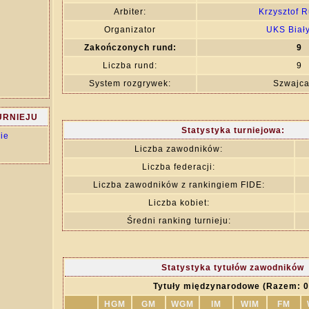
Arbiter:
Krzysztof R
Organizator
UKS Biały
Zakończonych rund:
9
Liczba rund:
9
System rozgrywek:
Szwajca
URNIEJU
Statystyka turniejowa:
ie
Liczba zawodników:
Liczba federacji:
Liczba zawodników z rankingiem FIDE:
Liczba kobiet:
Średni ranking turnieju:
Statystyka tytułów zawodników
Tytuły międzynarodowe (Razem: 0
HGM
GM
WGM
IM
WIM
FM