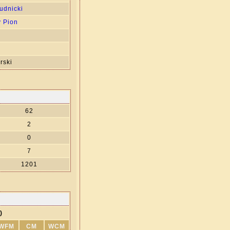
udnicki
 Pion
rski
62
2
0
7
1201
)
WFM
CM
WCM