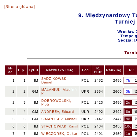
[Strona główna]
9. Międzynardowy T
Turniej
Wrocław 
Tempo gr
Sędzia: 
Turni
M-
R.
L.p.
Tytuł
Nazwisko Imię
Fed.
Ranking
R 1
ce
FIDE
SADZIKOWSKI,
1
1
IM
POL
2482
2450
7b
Daniel
MALANIUK, Vladimir
2
2
GM
UKR
2554
2600
3b
P
DOBROWOLSKI,
2
3
IM
POL
2423
2450
2c
Piotr
4
4
GM
ANDREEV, Eduard
UKR
2492
2492
8c
5
5
GM
SIMANTSEV, Mikhail
UKR
2447
2447
9c
6
6
IM
STACHOWIAK, Kamil
POL
2434
2450
10c
7
7
IM
WIECZOREK, Oskar
POL
2401
2450
1c