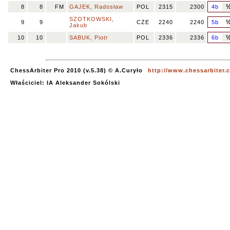
8
8
FM
GAJEK, Radosław
POL
2315
2300
4b
SZOTKOWSKI,
9
9
CZE
2240
2240
5b
Jakub
10
10
SABUK, Piotr
POL
2336
2336
6b
ChessArbiter Pro 2010 (v.5.38) © A.Curyło
http://www.chessarbiter.
Właściciel: IA Aleksander Sokólski