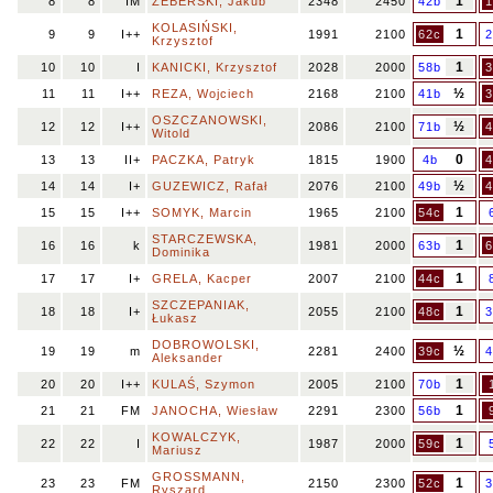
1
8
8
IM
ZEBERSKI, Jakub
2348
2450
42b
1
KOLASIŃSKI,
1
9
9
I++
1991
2100
62c
2
Krzysztof
1
10
10
I
KANICKI, Krzysztof
2028
2000
58b
3
½
11
11
I++
REZA, Wojciech
2168
2100
41b
3
OSZCZANOWSKI,
½
12
12
I++
2086
2100
71b
4
Witold
0
13
13
II+
PACZKA, Patryk
1815
1900
4b
4
½
14
14
I+
GUZEWICZ, Rafał
2076
2100
49b
4
1
15
15
I++
SOMYK, Marcin
1965
2100
54c
STARCZEWSKA,
1
16
16
k
1981
2000
63b
6
Dominika
1
17
17
I+
GRELA, Kacper
2007
2100
44c
SZCZEPANIAK,
1
18
18
I+
2055
2100
48c
3
Łukasz
DOBROWOLSKI,
½
19
19
m
2281
2400
39c
4
Aleksander
1
20
20
I++
KULAŚ, Szymon
2005
2100
70b
1
21
21
FM
JANOCHA, Wiesław
2291
2300
56b
KOWALCZYK,
1
22
22
I
1987
2000
59c
Mariusz
GROSSMANN,
1
23
23
FM
2150
2300
52c
3
Ryszard