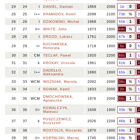
0
24
24
I
DANIEL, Damian
1869
2000
1b
7
½
25
25
I++
KHAMIDOV, Komil
2098
2100
73b
3
1
26
26
I
DZIKOWSKI, Michał
1968
2000
55b
½
27
27
II+
WHITE, John
1973
1900
64c
3
0
28
28
I
DROZD, Lukasz
1761
2000
67b
6
KUCHARSKA,
0
29
29
I+
1718
1900
5c
5
Honorata
1
30
30
CM
TECLAF, Paweł
1920
2200
60c
1
1
31
31
k
KROKAY, Urszula
1961
2000
61b
2
DADEŁŁO,
1
32
32
I++
1880
1900
65b
6
Aleksandra
½
33
33
WCM
WOŹNIAK, Mariola
2092
2000
36c
5
½
34
34
I
NOWAK, Kamil
1833
2000
2c
1
DMOCHOWSKA,
1
35
35
WCM
1876
2000
66c
3
Agnieszka
KOWALCZYK,
½
36
36
II+
1608
1900
33b
2
Mateusz
PUSZCZEWICZ,
1
37
37
k
2026
2200
46b
3
Krzysztof
1
38
38
ROSTOLIS, Riccardo
1870
1900
69b
1
½
39
39
II+
KORPALSKI, Maciej
1745
1900
19b
2