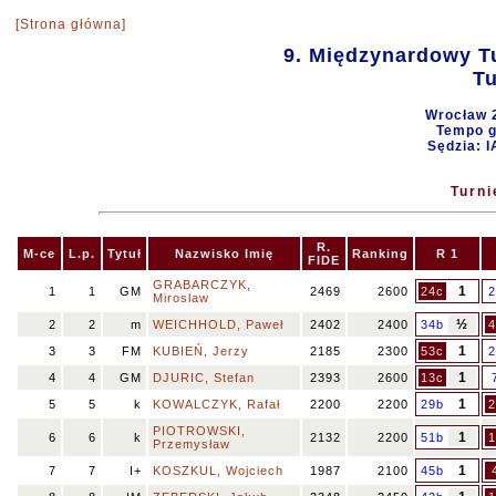
[Strona główna]
9. Międzynardowy T
Tu
Wrocław 
Tempo gr
Sędzia: 
Turni
R.
M-ce
L.p.
Tytuł
Nazwisko Imię
Ranking
R 1
FIDE
GRABARCZYK,
1
1
1
GM
2469
2600
24c
2
Miroslaw
½
2
2
m
WEICHHOLD, Paweł
2402
2400
34b
4
1
3
3
FM
KUBIEŃ, Jerzy
2185
2300
53c
2
1
4
4
GM
DJURIC, Stefan
2393
2600
13c
1
5
5
k
KOWALCZYK, Rafał
2200
2200
29b
2
PIOTROWSKI,
1
6
6
k
2132
2200
51b
1
Przemysław
1
7
7
I+
KOSZKUL, Wojciech
1987
2100
45b