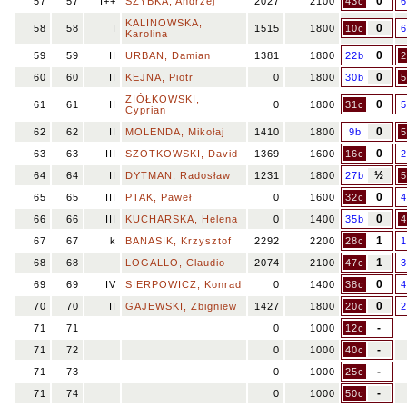
0
57
57
I++
SZYBKA, Andrzej
2027
2100
43c
6
KALINOWSKA,
0
58
58
I
1515
1800
10c
6
Karolina
0
59
59
II
URBAN, Damian
1381
1800
22b
2
0
60
60
II
KEJNA, Piotr
0
1800
30b
5
ZIÓŁKOWSKI,
0
61
61
II
0
1800
31c
5
Cyprian
0
62
62
II
MOLENDA, Mikołaj
1410
1800
9b
5
0
63
63
III
SZOTKOWSKI, David
1369
1600
16c
2
½
64
64
II
DYTMAN, Radosław
1231
1800
27b
5
0
65
65
III
PTAK, Paweł
0
1600
32c
4
0
66
66
III
KUCHARSKA, Helena
0
1400
35b
4
1
67
67
k
BANASIK, Krzysztof
2292
2200
28c
1
1
68
68
LOGALLO, Claudio
2074
2100
47c
3
0
69
69
IV
SIERPOWICZ, Konrad
0
1400
38c
4
0
70
70
II
GAJEWSKI, Zbigniew
1427
1800
20c
2
-
71
71
0
1000
12c
-
71
72
0
1000
40c
-
71
73
0
1000
25c
-
71
74
0
1000
50c