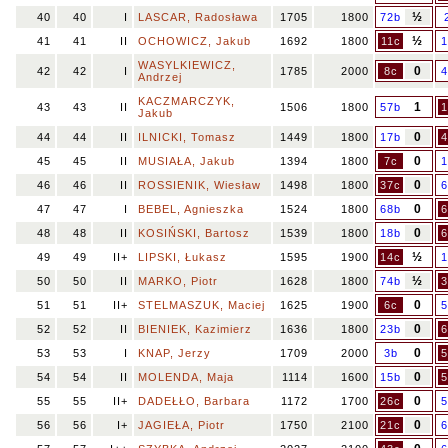
½
40
40
I
LASCAR, Radosława
1705
1800
72b
½
41
41
II
OCHOWICZ, Jakub
1692
1800
11c
1
WASYLKIEWICZ,
0
42
42
I
1785
2000
8c
4
Andrzej
KACZMARCZYK,
1
43
43
II
1506
1800
57b
1
Jakub
0
44
44
II
ILNICKI, Tomasz
1449
1800
17b
4
0
45
45
II
MUSIAŁA, Jakub
1394
1800
7c
1
0
46
46
II
ROSSIENIK, Wiesław
1498
1800
37c
6
0
47
47
I
BEBEL, Agnieszka
1524
1800
68b
6
0
48
48
II
KOSIŃSKI, Bartosz
1539
1800
18b
6
½
49
49
II+
LIPSKI, Łukasz
1595
1900
14c
1
½
50
50
II
MARKO, Piotr
1628
1800
74b
3
0
51
51
II+
STELMASZUK, Maciej
1625
1900
6c
5
0
52
52
II
BIENIEK, Kazimierz
1636
1800
23b
6
0
53
53
I
KNAP, Jerzy
1709
2000
3b
5
0
54
54
II
MOLENDA, Maja
1114
1600
15b
5
0
55
55
II+
DADEŁŁO, Barbara
1172
1700
26c
5
0
56
56
I+
JAGIEŁA, Piotr
1750
2100
21c
6