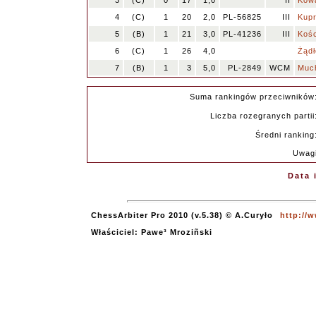
3
(C)
0
17
1,0
II
Kowa
4
(C)
1
20
2,0
PL-56825
III
Kupr
5
(B)
1
21
3,0
PL-41236
III
Kośc
6
(C)
1
26
4,0
Żądł
7
(B)
1
3
5,0
PL-2849
WCM
Muc
Suma rankingów przeciwników
Liczba rozegranych partii
Średni ranking
Uwag
Data 
ChessArbiter Pro 2010 (v.5.38) © A.Curyło
http://
Właściciel: Pawe³ Mroziñski