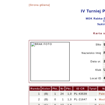
[Strona główna]
IV Turniej 
MOK Rabka-Zd
T
Sędzi
Karta 
SNo
Nazwisko Imię
Data ur.
Klub
Local ID
Runda
Kolor
Pkt.
Nr
Pkt.
ID CR
Tytuł
N
1
(B)
1
24
1,0
PL-43539
Pale
2
(B)
0
1
1,0
PL-21647
k
Muc