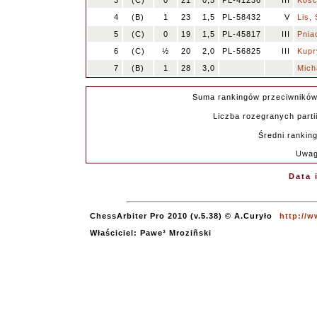
3
(C)
0
21
0,5
PL-41236
III
Kośc
4
(B)
1
23
1,5
PL-58432
V
Lis,
5
(C)
0
19
1,5
PL-45817
III
Pnia
6
(C)
½
20
2,0
PL-56825
III
Kupr
7
(B)
1
28
3,0
Mich
Suma rankingów przeciwników
Liczba rozegranych partii
Średni ranking
Uwag
Data 
ChessArbiter Pro 2010 (v.5.38) © A.Curyło
http://w
Właściciel: Pawe³ Mroziñski