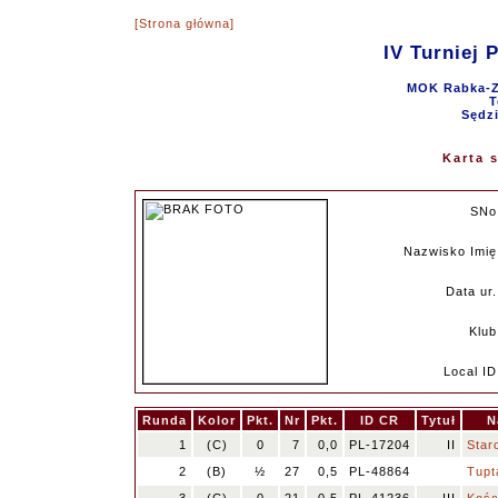
[Strona główna]
IV Turniej 
MOK Rabka-Zd
T
Sędzi
Karta 
SNo
Nazwisko Imię
Data ur.
Klub
Local ID
Runda
Kolor
Pkt.
Nr
Pkt.
ID CR
Tytuł
N
1
(C)
0
7
0,0
PL-17204
II
Star
2
(B)
½
27
0,5
PL-48864
Tupt