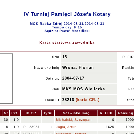
IV Turniej Pamięci Józefa Kotary
MOK Rabka-Zdrój 2014-08-31/2014-08-31
Tempo gry: P'15
Sędzia: Pawe³ Mroziñski
Karta startowa zawodnika
15
SNo
R. FI
Wrona, Florian
Nazwisko Imię
Ranki
2004-07-17
Data ur.
Tyt
MKS MOS Wieliczka
Klub
Fe
38216
(karta CR..)
Local ID
Sta
.
Nr
Pkt.
ID CR
Tytuł
Nazwisko Imię
R. FIDE
Ranking
30
1,0
Michalski, Szczepan
0
1000
8
1,0
PL-28951
II+
Jagła, Artur
1625
1900