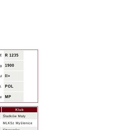
R 1235
DE
1900
ng
II+
uł
POL
d.
MP
te
Klub
Śladków Mały
MLKSz Myślenice