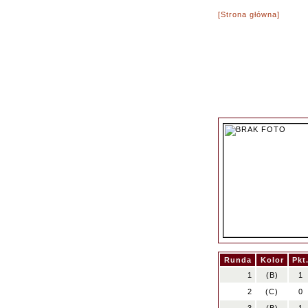
[Strona główna]
Runda
Kolor
Pkt
1
(B)
1
2
(C)
0