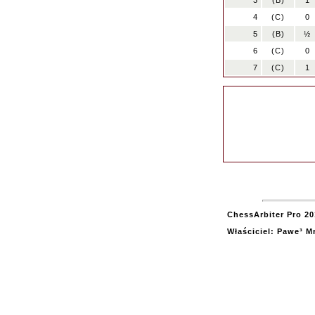
3
(B)
1
4
(C)
0
5
(B)
½
6
(C)
0
7
(C)
1
ChessArbiter Pro 20
Właściciel: Pawe³ M