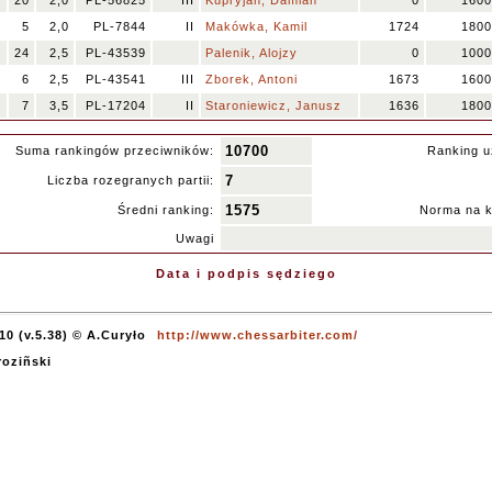
20
2,0
PL-56825
III
Kupryjan, Damian
0
1600
5
2,0
PL-7844
II
Makówka, Kamil
1724
1800
24
2,5
PL-43539
Palenik, Alojzy
0
1000
6
2,5
PL-43541
III
Zborek, Antoni
1673
1600
7
3,5
PL-17204
II
Staroniewicz, Janusz
1636
1800
10700
Suma rankingów przeciwników:
Ranking u
7
Liczba rozegranych partii:
1575
Średni ranking:
Norma na k
Uwagi
Data i podpis sędziego
10 (v.5.38) © A.Curyło
http://www.chessarbiter.com/
roziñski