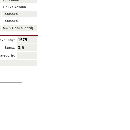
Chrzanów
CKiS Skawina
Jabłonka
Jabłonka
MOK Rabka-Zdrój
1575
zyskany:
3,5
Suma:
ategorię: