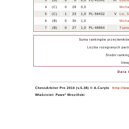
3
(B)
0
6
0,0
PL-43541
III
Zbore
4
(C)
0
28
0,0
Micha
5
(C)
1
23
1,0
PL-58432
V
Lis, 
6
(B)
0
30
1,0
Micha
7
(B)
0
27
1,0
PL-48864
Tupta
Suma rankingów przeciwnikó
Liczba rozegranych parti
Średni rankin
Uwag
Data 
ChessArbiter Pro 2010 (v.5.38) © A.Curyło
http://w
Właściciel: Pawe³ Mroziñski