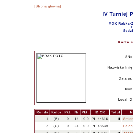
[Strona główna]
IV Turniej 
MOK Rabka-Zd
T
Sędzi
Karta 
SNo
Nazwisko Imię
Data ur.
Klub
Local ID
Runda
Kolor
Pkt.
Nr
Pkt.
ID CR
Tytuł
N
1
(B)
0
14
0,0
PL-44316
II
Śmies
2
(C)
0
24
0,0
PL-43539
Palen