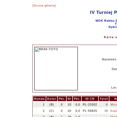
[Strona główna]
IV Turniej 
MOK Rabka-Zd
T
Sędzi
Karta 
Nazwisko 
Dat
Loc
Runda
Kolor
Pkt.
Nr
Pkt.
ID CR
Tytuł
N
1
(B)
0
10
0,0
PL-23302
II
Mroz
2
(C)
0
20
0,0
PL-56825
III
Kupr