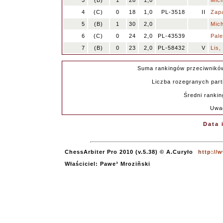
3
(B)
1
28
1,0
Mich
4
(C)
0
18
1,0
PL-3518
II
Zapa
5
(B)
1
30
2,0
Mich
6
(C)
0
24
2,0
PL-43539
Pale
7
(B)
0
23
2,0
PL-58432
V
Lis,
Suma rankingów przeciwnikó
Liczba rozegranych parti
Średni rankin
Uwa
Data 
ChessArbiter Pro 2010 (v.5.38) © A.Curyło
http://
Właściciel: Pawe³ Mroziñski