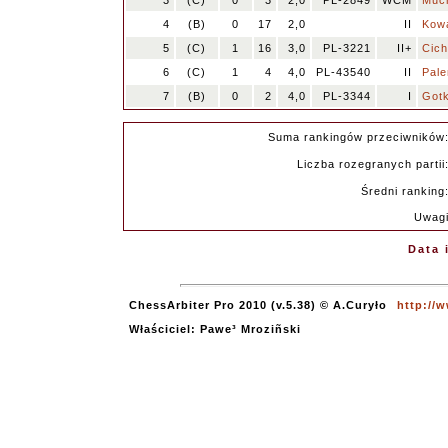
3
(C)
0
3
2,0
PL-2849
WCM
Muc
4
(B)
0
17
2,0
II
Kowa
5
(C)
1
16
3,0
PL-3221
II+
Cich
6
(C)
1
4
4,0
PL-43540
II
Pale
7
(B)
0
2
4,0
PL-3344
I
Gotk
Suma rankingów przeciwników
Liczba rozegranych partii
Średni ranking
Uwag
Data 
ChessArbiter Pro 2010 (v.5.38) © A.Curyło
http://
Właściciel: Pawe³ Mroziñski