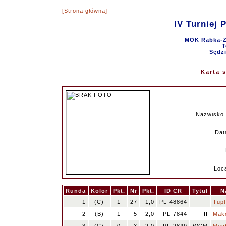
[Strona główna]
IV Turniej 
MOK Rabka-Zd
T
Sędzi
Karta 
Nazwisko 
Dat
Loca
Runda
Kolor
Pkt.
Nr
Pkt.
ID CR
Tytuł
N
1
(C)
1
27
1,0
PL-48864
Tup
2
(B)
1
5
2,0
PL-7844
II
Mak