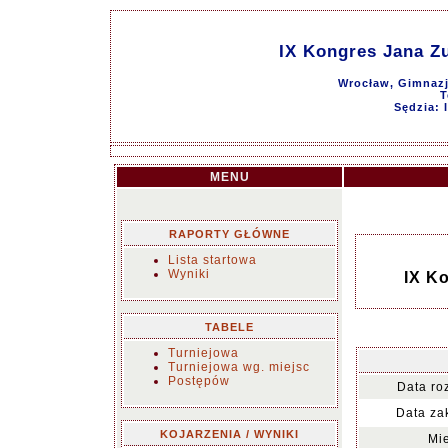
IX Kongres Jana Zu
Wrocław, Gimnazj
T
Sędzia: 
MENU
RAPORTY GŁÓWNE
Lista startowa
Wyniki
IX Ko
TABELE
Turniejowa
Turniejowa wg. miejsc
Postępów
Data ro
Data za
KOJARZENIA / WYNIKI
Mie