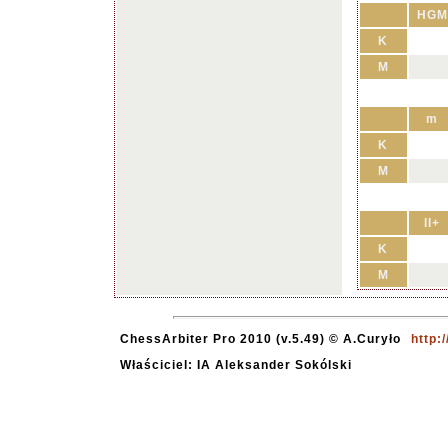
HGM
K
M
m
K
M
II+
K
M
ChessArbiter Pro 2010 (v.5.49) © A.Curyło
http:
Właściciel: IA Aleksander Sokólski