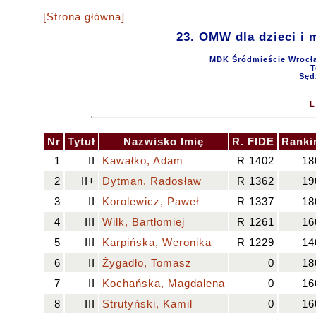
[Strona główna]
23. OMW dla dzieci i 
MDK Śródmieście Wrocław
T
Sęd
L
Nr
Tytuł
Nazwisko Imię
R. FIDE
Ranki
1
II
Kawałko, Adam
R 1402
18
2
II+
Dytman, Radosław
R 1362
19
3
II
Korolewicz, Paweł
R 1337
18
4
III
Wilk, Bartłomiej
R 1261
16
5
III
Karpińska, Weronika
R 1229
14
6
II
Żygadło, Tomasz
0
18
7
II
Kochańska, Magdalena
0
16
8
III
Strutyński, Kamil
0
16