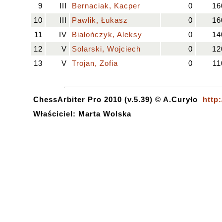
9
III
Bernaciak, Kacper
0
16
10
III
Pawlik, Łukasz
0
16
11
IV
Białończyk, Aleksy
0
14
12
V
Solarski, Wojciech
0
12
13
V
Trojan, Zofia
0
11
ChessArbiter Pro 2010 (v.5.39) © A.Curyło
http
Właściciel: Marta Wolska