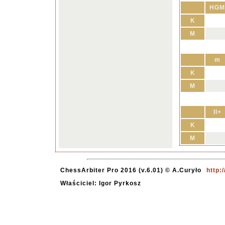
HGM
K
M
m
K
M
II+
K
M
ChessArbiter Pro 2016 (v.6.01) © A.Curyło
http:
Właściciel: Igor Pyrkosz