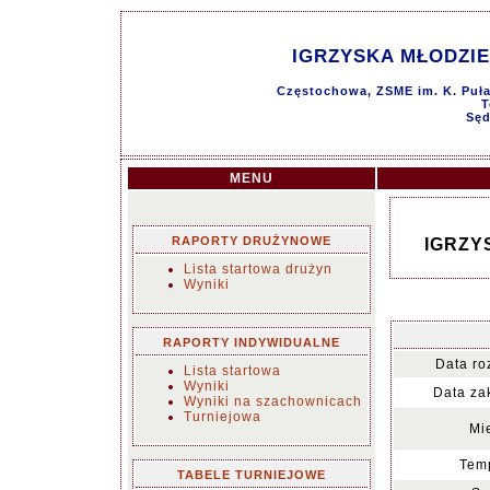
IGRZYSKA MŁODZIE
Częstochowa, ZSME im. K. Pułas
T
Sęd
MENU
RAPORTY DRUŻYNOWE
IGRZY
Lista startowa drużyn
Wyniki
RAPORTY INDYWIDUALNE
Data ro
Lista startowa
Wyniki
Data za
Wyniki na szachownicach
Turniejowa
Mi
Temp
TABELE TURNIEJOWE