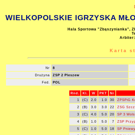
WIELKOPOLSKIE IGRZYSKA MŁOD
Hala Sportowa "Zbąszynianka", Z
T
Arbiter
Karta s
Nr
8
Drużyna
ZSP 2 Pleszew
Fed.
POL
Rnd.
Kl.
W
PKT
Nr
1
(C)
2.0
1.0
30
ZPSPiG K
2
(B)
3.0
3.0
22
ZSG Szcz
3
(C)
4.0
5.0
20
SP 3 Wols
4
(B)
1.0
5.0
7
ZSP Przyp
5
(C)
1.0
5.0
18
SP Pniew