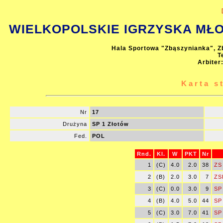
WIELKOPOLSKIE IGRZYSKA MŁOD
Hala Sportowa "Zbąszynianka", Z
T
Arbiter
Karta s
Nr
17
Drużyna
SP 1 Złotów
Fed.
POL
Rnd.
Kl.
W
PKT
Nr
1
(C)
4.0
2.0
38
ZS
2
(B)
2.0
3.0
7
ZS
3
(C)
0.0
3.0
9
SP
4
(B)
4.0
5.0
44
SP 
5
(C)
3.0
7.0
41
SP