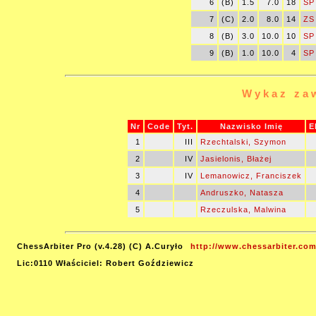
6
(B)
1.5
7.0
18
SP
7
(C)
2.0
8.0
14
ZS
8
(B)
3.0
10.0
10
SP
9
(B)
1.0
10.0
4
SP
Wykaz za
Nr
Code
Tyt.
Nazwisko Imię
E
1
III
Rzechtalski, Szymon
2
IV
Jasielonis, Błażej
3
IV
Lemanowicz, Franciszek
4
Andruszko, Natasza
5
Rzeczulska, Malwina
ChessArbiter Pro (v.4.28) (C) A.Curyło
http://www.chessarbiter.com
Lic:0110 Właściciel: Robert Goździewicz