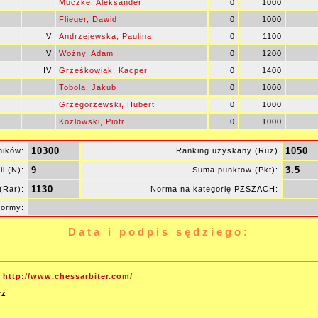
Muczke, Aleksander
0
1000
Flieger, Dawid
0
1000
V
Andrzejewska, Paulina
0
1100
V
Woźny, Adam
0
1200
IV
Grześkowiak, Kacper
0
1400
Toboła, Jakub
0
1000
Grzegorzewski, Hubert
0
1000
Kozłowski, Piotr
0
1000
10300
1050
ników:
Ranking uzyskany (Ruz)
9
3.5
ii (N):
Suma punktow (Pkt):
1130
(Rar):
Norma na kategorię PZSZACH:
normy:
Data i podpis sędziego:
http://www.chessarbiter.com/
cz