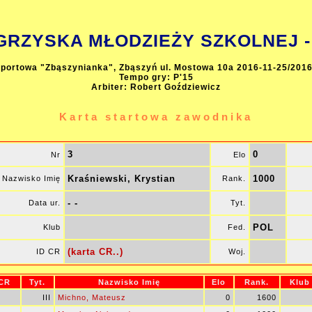
GRZYSKA MŁODZIEŻY SZKOLNEJ - 
Sportowa "Zbąszynianka", Zbąszyń ul. Mostowa 10a 2016-11-25/2016
Tempo gry: P'15
Arbiter: Robert Goździewicz
Karta startowa zawodnika
3
0
Nr
Elo
Kraśniewski, Krystian
1000
Nazwisko Imię
Rank.
- -
Data ur.
Tyt.
POL
Klub
Fed.
(karta CR..)
ID CR
Woj.
 CR
Tyt.
Nazwisko Imię
Elo
Rank.
Klub
III
Michno, Mateusz
0
1600