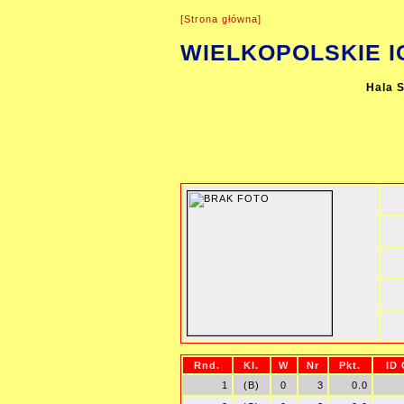
[Strona główna]
WIELKOPOLSKIE I
Hala 
Rnd.
Kl.
W
Nr
Pkt.
ID
1
(B)
0
3
0.0