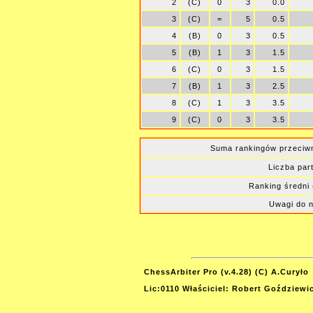
2
(C)
0
3
0.0
3
(C)
=
5
0.5
4
(B)
0
3
0.5
5
(B)
1
3
1.5
6
(C)
0
3
1.5
7
(B)
1
3
2.5
8
(C)
1
3
3.5
9
(C)
0
3
3.5
Suma rankingów przeciw
Liczba part
Ranking średni 
Uwagi do 
ChessArbiter Pro (v.4.28) (C) A.Curyło
Lic:0110 Właściciel: Robert Goździewi