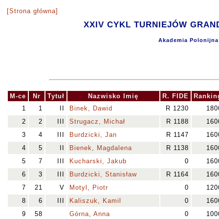
[Strona główna]
XXIV CYKL TURNIEJÓW GRAND
Akademia Polonijna 
M-ce
Nr
Tytuł
Nazwisko Imię
R. FIDE
Rankin
1
1
II
Binek, Dawid
R 1230
180
2
2
III
Strugacz, Michał
R 1188
160
3
4
III
Burdzicki, Jan
R 1147
160
4
5
II
Bienek, Magdalena
R 1138
160
5
7
III
Kucharski, Jakub
0
160
6
3
III
Burdzicki, Stanisław
R 1164
160
7
21
V
Motyl, Piotr
0
120
8
6
III
Kaliszuk, Kamil
0
160
9
58
Górna, Anna
0
100