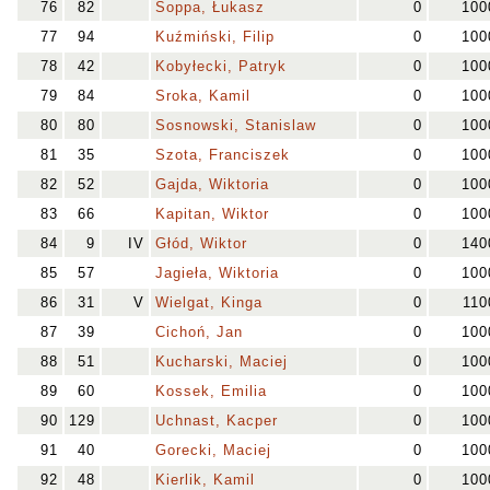
76
82
Soppa, Łukasz
0
100
77
94
Kuźmiński, Filip
0
100
78
42
Kobyłecki, Patryk
0
100
79
84
Sroka, Kamil
0
100
80
80
Sosnowski, Stanislaw
0
100
81
35
Szota, Franciszek
0
100
82
52
Gajda, Wiktoria
0
100
83
66
Kapitan, Wiktor
0
100
84
9
IV
Głód, Wiktor
0
140
85
57
Jagieła, Wiktoria
0
100
86
31
V
Wielgat, Kinga
0
110
87
39
Cichoń, Jan
0
100
88
51
Kucharski, Maciej
0
100
89
60
Kossek, Emilia
0
100
90
129
Uchnast, Kacper
0
100
91
40
Gorecki, Maciej
0
100
92
48
Kierlik, Kamil
0
100