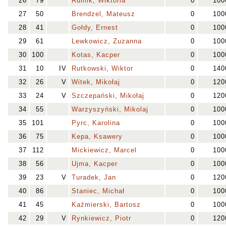
26
79
Rumik, Wiktoria
0
100
27
50
Brendzel, Mateusz
0
100
28
41
Gołdy, Ernest
0
100
29
61
Lewkowicz, Zuzanna
0
100
30
100
Kotas, Kacper
0
100
31
10
IV
Rutkowski, Wiktor
0
140
32
26
V
Witek, Mikołaj
0
120
33
24
V
Szczepański, Mikołaj
0
120
34
55
Warzyszyński, Mikolaj
0
100
35
101
Pyrc, Karolina
0
100
36
75
Kepa, Ksawery
0
100
37
112
Mickiewicz, Marcel
0
100
38
56
Ujma, Kacper
0
100
39
23
V
Turadek, Jan
0
120
40
86
Staniec, Michał
0
100
41
45
Kaźmierski, Bartosz
0
100
42
29
V
Rynkiewicz, Piotr
0
120