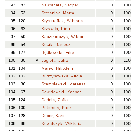
93
83
Nawracała, Kacper
0
100
94
53
Stefaniak, Marta
0
100
95
120
Krysztofiak, Wiktoria
0
100
96
63
Krzywda, Piotr
0
100
97
59
Kaczmarczyk, Wiktor
0
100
98
54
Kocik, Bartosz
0
100
99
127
Będkowski, Filip
0
100
100
30
V
Jagieła, Julia
0
110
101
104
Majek, Nikodem
0
100
102
102
Budzynowska, Alicja
0
100
103
36
Stemplewski, Mateusz
0
100
104
67
Dawidowski, Kacper
0
100
105
124
Dądela, Zofia
0
100
106
109
Peterson, Piotr
0
100
107
128
Duber, Karol
0
100
108
88
Kowalczyk, Wiktoria
0
100