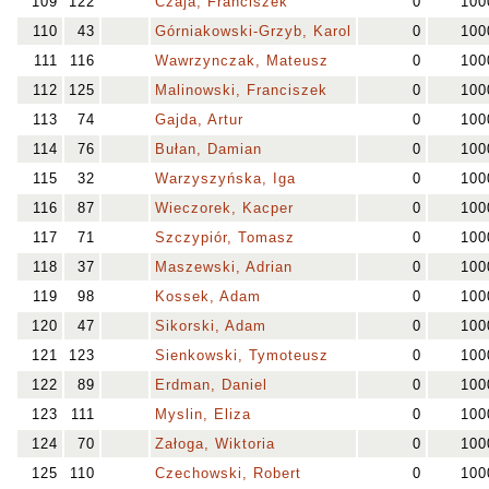
109
122
Czaja, Franciszek
0
100
110
43
Górniakowski-Grzyb, Karol
0
100
111
116
Wawrzynczak, Mateusz
0
100
112
125
Malinowski, Franciszek
0
100
113
74
Gajda, Artur
0
100
114
76
Bułan, Damian
0
100
115
32
Warzyszyńska, Iga
0
100
116
87
Wieczorek, Kacper
0
100
117
71
Szczypiór, Tomasz
0
100
118
37
Maszewski, Adrian
0
100
119
98
Kossek, Adam
0
100
120
47
Sikorski, Adam
0
100
121
123
Sienkowski, Tymoteusz
0
100
122
89
Erdman, Daniel
0
100
123
111
Myslin, Eliza
0
100
124
70
Załoga, Wiktoria
0
100
125
110
Czechowski, Robert
0
100