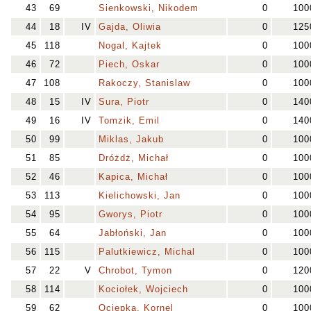
43
69
Sienkowski, Nikodem
0
100
44
18
IV
Gajda, Oliwia
0
125
45
118
Nogal, Kajtek
0
100
46
72
Piech, Oskar
0
100
47
108
Rakoczy, Stanislaw
0
100
48
15
IV
Sura, Piotr
0
140
49
16
IV
Tomzik, Emil
0
140
50
99
Miklas, Jakub
0
100
51
85
Dróżdż, Michał
0
100
52
46
Kapica, Michał
0
100
53
113
Kielichowski, Jan
0
100
54
95
Gworys, Piotr
0
100
55
64
Jabłoński, Jan
0
100
56
115
Palutkiewicz, Michal
0
100
57
22
V
Chrobot, Tymon
0
120
58
114
Kociołek, Wojciech
0
100
59
62
Ociepka, Kornel
0
100