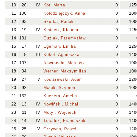
10
20
IV
Kot, Marta
0
125
11
106
Kołodziejczyk, Anna
0
100
12
93
Skórka, Radek
0
100
13
19
IV
Kmiecik, Klaudia
0
125
14
131
Guziak, Przemysław
0
15
17
IV
Egeman, Emilia
0
125
16
8
III
Kokot, Agnieszka
0
140
17
107
Nawracała, Mateusz
0
100
18
34
Werner, Maksymilian
0
100
19
27
V
Kostrzewski, Adam
0
120
20
92
Małek, Szymon
0
100
21
132
Kuczera, Amelia
0
22
13
IV
Nowiński, Michał
0
140
23
11
IV
Motyl, Wojciech
0
140
24
14
IV
Turadek, Franciszek
0
140
25
25
V
Grzywna, Paweł
0
120