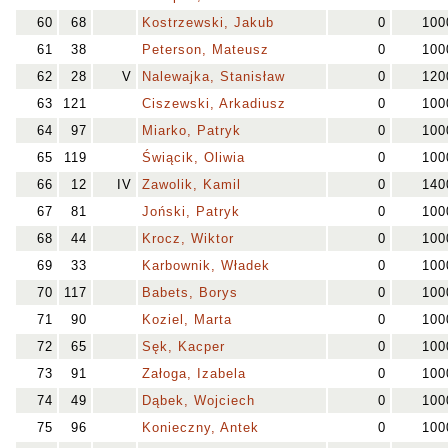
60
68
Kostrzewski, Jakub
0
100
61
38
Peterson, Mateusz
0
100
62
28
V
Nalewajka, Stanisław
0
120
63
121
Ciszewski, Arkadiusz
0
100
64
97
Miarko, Patryk
0
100
65
119
Świącik, Oliwia
0
100
66
12
IV
Zawolik, Kamil
0
140
67
81
Joński, Patryk
0
100
68
44
Krocz, Wiktor
0
100
69
33
Karbownik, Władek
0
100
70
117
Babets, Borys
0
100
71
90
Koziel, Marta
0
100
72
65
Sęk, Kacper
0
100
73
91
Załoga, Izabela
0
100
74
49
Dąbek, Wojciech
0
100
75
96
Konieczny, Antek
0
100