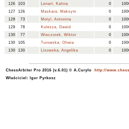
126
103
Lenart, Kalina
0
100
127
126
Maskara, Maksym
0
100
128
73
Motyl, Antonina
0
100
129
78
Kulesza, Dawid
0
100
130
77
Wieczorek, Wiktor
0
100
130
105
Turowska, Oliwia
0
100
130
130
Lisowska, Angelika
0
100
ChessArbiter Pro 2016 (v.6.01) © A.Curyło
http://www.chess
Właściciel: Igor Pyrkosz