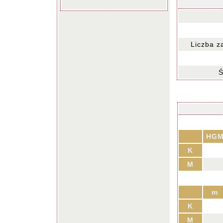
Liczba z
Ś
HG
K
M
m
K
M