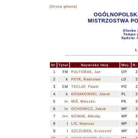
[Strona główna]
OGÓLNOPOLSKA
MISTRZOSTWA POL
Olecko 
Tempo g
Sędzia: 
L
Nr
Tytuł
Nazwisko Imię
Woj.
R.
1
FM
PUŁTORAK, Jan
OP
2
2
k
PSYK, Radosław
LD
2
3
CM
TECLAF, Paweł
PO
2
4
k
KOSAKOWSKI, Jakub
PL
2
5
I+
MIŚ, Mieszko
PK
2
6
I+
OCHOWICZ, Jakub
MP
2
7
I++
NOWAK, Mikołaj
WP
2
8
I
LIS, Mateusz
MP
1
9
I
SZCZUREK, Krzysztof
MP
1