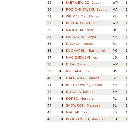
29
I
MIĘTKIEWICZ, Jacek
WP
1
30
I
POZIOMKOWSKI, Szymon
MA
1
31
I
WIERZBICKI, Michał
PL
1
32
I
KUKOROWSKI, Jan
WP
1
33
I
MAJOCHA, Piotr
DS
1
34
II
PALIWODA, Borys
KP
1
35
I
RADECKI, Adam
SL
1
36
II
KUCHARSKI, Bartłomiej
PK
1
37
I
MACIEJEWSKI, Kamil
LD
1
38
I
DIXA, Oskar
WP
1
39
II+
MUSIAŁA, Jakub
DS
1
40
II+
GAŁUSZKA, Tomasz
SL
1
41
II
BRZOZOWSKI, Paweł
KP
1
42
II
ROGALA, Miłosz
ZP
1
43
II
KOPEĆ, Norbert
PL
1
44
I
SKOWRON, Mateusz
SL
1
45
II
MACIAK, Jakub
LB
1
46
II
BOJCZEWSKI, Mateusz
LU
1