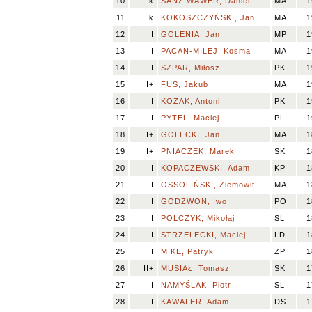
10
k
SANZ WAWER, Daniel
MA
1
11
k
KOKOSZCZYŃSKI, Jan
MA
1
12
I
GOLENIA, Jan
MP
1
13
I
PACAN-MILEJ, Kosma
MA
1
14
I
SZPAR, Miłosz
PK
1
15
I+
FUS, Jakub
MA
1
16
I
KOZAK, Antoni
PK
1
17
I
PYTEL, Maciej
PL
1
18
I+
GOLECKI, Jan
MA
1
19
I+
PNIACZEK, Marek
SK
1
20
I
KOPACZEWSKI, Adam
KP
1
21
I
OSSOLIŃSKI, Ziemowit
MA
1
22
I
GODZWON, Iwo
PO
1
23
I
POLCZYK, Mikołaj
SL
1
24
I
STRZELECKI, Maciej
LD
1
25
I
MIKE, Patryk
ZP
1
26
II+
MUSIAŁ, Tomasz
SK
1
27
I
NAMYŚLAK, Piotr
SL
1
28
I
KAWALER, Adam
DS
1