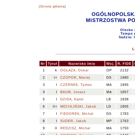
[Strona główna]
OGÓLNOPOLSKA
MISTRZOSTWA POL
Olecko 
Tempo g
Sędzia: 
L
Nr
Tytuł
Nazwisko Imię
Woj.
R. FIDE
1
k
OGŁAZA, Oskar
OP
2132
2
I+
CZOPOR, Maciej
DS
1980
3
I
CZERNEK, Tymon
MA
1895
4
I
BAUM, Jonasz
MA
1857
5
I
DZIDA, Kamil
LB
1838
6
II+
MECHLIŃSKI, Jakub
LD
1805
7
I
FIEDOREK, Michał
DS
1783
8
I
SUDER, Jakub
MP
1763
9
II
REDZISZ, Michał
MA
1750