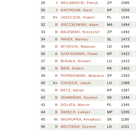
29
I
WOLANIECKI, Patryk
ZP
1585
30
I
KACPRZAK, Karol
KP
1556
31
II+
JASZCZUK, Hubert
PL
1545
32
II
SIECZKOWSKI, Adam
MA
1494
33
II
MAJEWSKI, Krzysztof
ZP
1492
34
II
PANEK, Bartosz
SL
1473
35
II
WYSOCKI, Mateusz
LD
1469
36
II
SZATKOWSKI, Paweł
KP
1422
37
II
BUKAŁA, Norbert
LU
1415
38
II
BIEŃ, Hubert
PK
1402
39
II
POPADOWSKI, Wojciech
ZP
1393
40
II+
CHUDZIK, Jakub
LU
1388
41
II
RETZ, Adrian
KP
1387
42
II
SKAWIŃSKI, Szymon
SK
1348
43
II
DOLATA, Marcin
PL
1345
44
II
ŚWIĘCH, Łukasz
MP
1295
45
III
SKORUPKA, Arkadiusz
SK
1180
46
II
WOJTASIK, Szymon
LD
1151