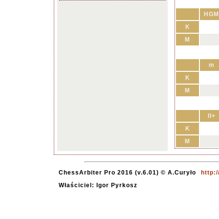
HGM
K
M
m
K
M
II+
K
M
ChessArbiter Pro 2016 (v.6.01) © A.Curyło
http:
Właściciel: Igor Pyrkosz