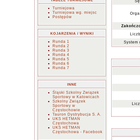
TABELE TURNIEJOWE
Sę
Turniejowa
Turniejowa wg. miejsc
Orga
Postępów
Zakończo
KOJARZENIA / WYNIKI
Licz
Runda 1
System 
Runda 2
Runda 3
Runda 4
Runda 5
Runda 6
Runda 7
INNE
Śląski Szkolny Związek
Sportowy w Katowicach
Szkolny Związek
Lic
Sportowy w
Częstochowie
Tauron Dystrybucja S. A.
UKS HETMAN
Częstochowa
UKS HETMAN
Częstochowa - Facebook