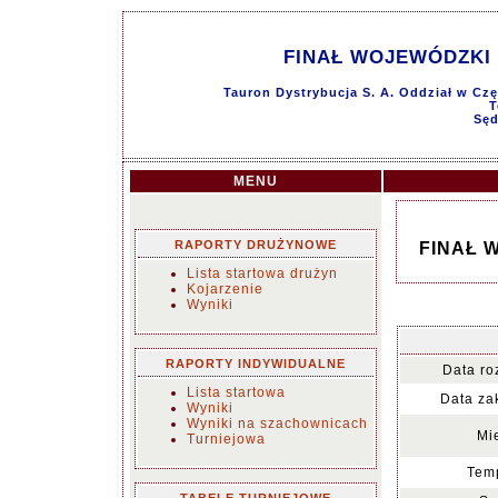
FINAŁ WOJEWÓDZKI 
Tauron Dystrybucja S. A. Oddział w Czę
T
Sęd
MENU
RAPORTY DRUŻYNOWE
FINAŁ 
Lista startowa drużyn
Kojarzenie
Wyniki
RAPORTY INDYWIDUALNE
Data ro
Lista startowa
Data za
Wyniki
Wyniki na szachownicach
Mi
Turniejowa
Temp