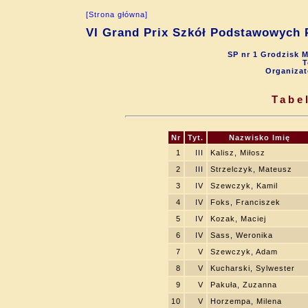
[Strona główna]
VI Grand Prix Szkół Podstawowych P
SP nr 1 Grodzisk M
T
Organizat
Tabe
Nr
Tyt.
Nazwisko Imię
1
III
Kalisz, Miłosz
2
III
Strzelczyk, Mateusz
3
IV
Szewczyk, Kamil
4
IV
Foks, Franciszek
5
IV
Kozak, Maciej
6
IV
Sass, Weronika
7
V
Szewczyk, Adam
8
V
Kucharski, Sylwester
9
V
Pakuła, Zuzanna
10
V
Horzempa, Milena