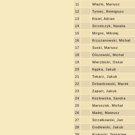
11
Wlazło, Mariusz
12
Tyniec, Remigiusz
13
Kisiel, Adrian
14
Strzelczyk, Natalia
15
Mirgos, Mikołaj
16
Krzyżanowski, Michał
17
Suski, Mariusz
18
Olszewski, Michał
19
Wierzbicki, Oskar
20
Kępka, Jakub
21
Tokarz, Jakub
22
Dzbankowski, Marek
23
Zapart, Jakub
24
Kozłowska, Sandra
25
Maroszek, Michał
26
Madej, Mateusz
27
Strzałkowski, Jan
28
Godlewski, Jakub
29
Krokocki, Stanisław