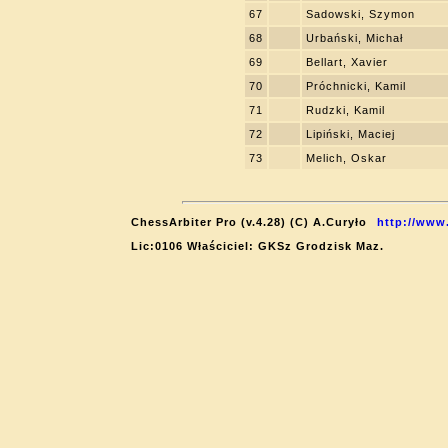
67
Sadowski, Szymon
68
Urbański, Michał
69
Bellart, Xavier
70
Próchnicki, Kamil
71
Rudzki, Kamil
72
Lipiński, Maciej
73
Melich, Oskar
ChessArbiter Pro (v.4.28) (C) A.Curyło
http://www
Lic:0106 Właściciel: GKSz Grodzisk Maz.