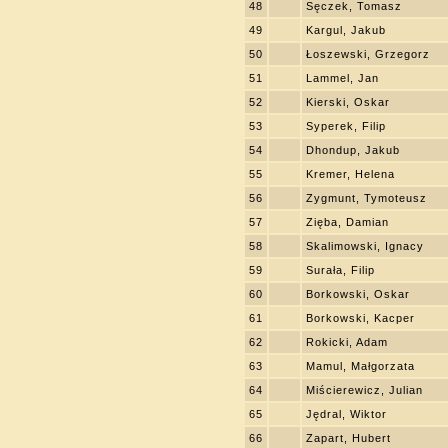
48
Sęczek, Tomasz
49
Kargul, Jakub
50
Łoszewski, Grzegorz
51
Lammel, Jan
52
Kierski, Oskar
53
Syperek, Filip
54
Dhondup, Jakub
55
Kremer, Helena
56
Zygmunt, Tymoteusz
57
Zięba, Damian
58
Skalimowski, Ignacy
59
Surała, Filip
60
Borkowski, Oskar
61
Borkowski, Kacper
62
Rokicki, Adam
63
Mamul, Małgorzata
64
Miścierewicz, Julian
65
Jędral, Wiktor
66
Zapart, Hubert