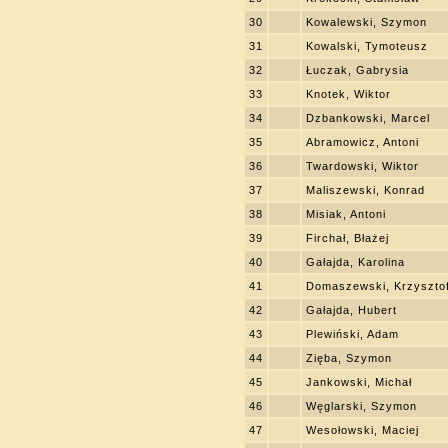
30
Kowalewski, Szymon
31
Kowalski, Tymoteusz
32
Łuczak, Gabrysia
33
Knotek, Wiktor
34
Dzbankowski, Marcel
35
Abramowicz, Antoni
36
Twardowski, Wiktor
37
Maliszewski, Konrad
38
Misiak, Antoni
39
Firchał, Błażej
40
Gałajda, Karolina
41
Domaszewski, Krzyszto
42
Gałajda, Hubert
43
Plewiński, Adam
44
Zięba, Szymon
45
Jankowski, Michał
46
Węglarski, Szymon
47
Wesołowski, Maciej