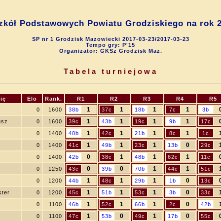
zkół Podstawowych Powiatu Grodziskiego na rok 2
SP nr 1 Grodzisk Mazowiecki 2017-03-23/2017-03-23
Tempo gry: P'15
Organizator: GKSz Grodzisk Maz.
Tabela turniejowa
ię
Elo
Rank.
R1
R2
R3
R4
R5
1
1
1
1
0
1600
38b
37c
18b
7c
3b
1
1
1
1
usz
0
1600
39c
43b
19c
9b
17c
1
1
1
1
0
1400
40b
42c
21b
8c
1c
1
1
1
0
0
1400
41c
49b
23c
13b
29c
0
1
1
1
0
1400
42b
38c
48b
62c
11c
0
0
1
1
0
1250
43c
39b
70b
44c
51c
1
1
1
0
0
1200
44b
48c
29b
1b
13c
1
1
1
0
ster
0
1200
45c
51b
53c
3b
33c
1
1
1
0
0
1100
46b
52c
66b
2c
42b
1
0
1
0
a
0
1100
47c
53b
49c
17b
55c