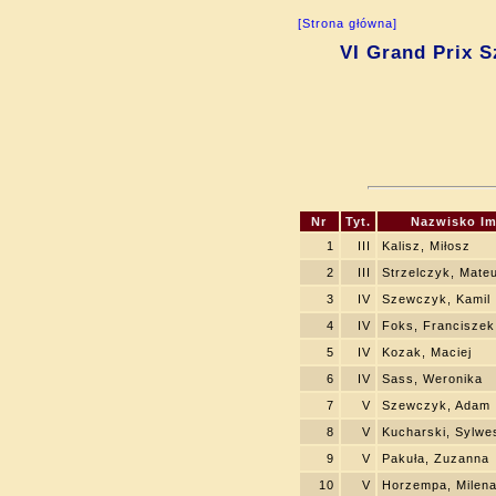
[Strona główna]
VI Grand Prix S
Nr
Tyt.
Nazwisko Im
1
III
Kalisz, Miłosz
2
III
Strzelczyk, Mate
3
IV
Szewczyk, Kamil
4
IV
Foks, Franciszek
5
IV
Kozak, Maciej
6
IV
Sass, Weronika
7
V
Szewczyk, Adam
8
V
Kucharski, Sylwe
9
V
Pakuła, Zuzanna
10
V
Horzempa, Milen