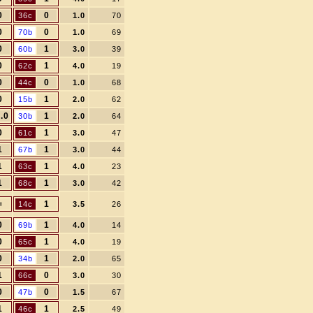
0
0
36c
1.0
70
0
0
70b
1.0
69
0
1
60b
3.0
39
0
1
62c
4.0
19
0
0
44c
1.0
68
0
1
15b
2.0
62
.0
1
30b
2.0
64
0
1
61c
3.0
47
1
1
67b
3.0
44
1
1
63c
4.0
23
1
1
68c
3.0
42
=
1
14c
3.5
26
0
1
69b
4.0
14
0
1
65c
4.0
19
0
1
34b
2.0
65
1
0
66c
3.0
30
0
0
47b
1.5
67
1
1
46c
2.5
49