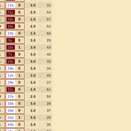
1
0
21b
3.0
31
1
0
71c
2.0
54
1
0
10c
2.0
57
0
0
16c
2.0
52
0
0
20b
1.5
66
1
0
5c
3.0
29
1
1
23c
3.0
43
1
0
7c
3.0
40
1
0
24c
3.0
33
1
0
28b
3.0
34
1
1
12b
3.0
45
1
0
29b
3.0
27
1
0
32c
2.0
61
0
0
37b
2.0
50
1
0
33b
3.0
28
1
0
39b
3.0
37
=
1
26b
3.5
25
1
0
43b
3.0
35