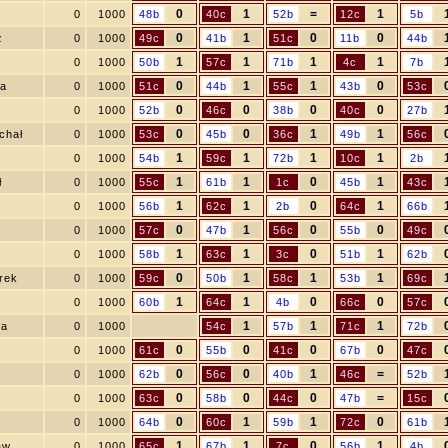
0
1
=
1
0
1000
48b
40c
52b
12c
5b
0
1
0
0
z
0
1000
49c
41b
51c
11b
44b
1
1
1
1
0
1000
50b
57c
71b
4c
7b
0
1
1
0
ia
0
1000
51c
44b
55c
43b
53c
0
0
0
0
0
1000
52b
46c
38b
40c
27b
0
0
1
1
chał
0
1000
53c
45b
36c
49b
56c
1
1
1
1
0
1000
54b
59c
72b
10c
2b
1
1
0
1
ł
0
1000
55c
61b
1c
45b
43c
1
1
0
1
r
0
1000
56b
62c
2b
64c
66b
0
1
0
0
0
1000
57c
47b
56c
55b
49c
1
1
0
1
0
1000
58b
63c
3c
51b
62b
0
1
1
1
rek
0
1000
59c
50b
58c
53b
69c
1
1
0
0
0
1000
60b
64c
4b
66c
57c
1
1
1
ra
0
1000
54c
57b
71c
72b
0
0
0
0
0
1000
61c
55b
41c
67b
47c
0
0
1
=
0
1000
62b
56c
40b
46c
52b
0
0
0
=
0
1000
63c
58b
44c
47b
15c
0
1
1
0
0
1000
64b
60c
59b
72c
61b
1
1
0
1
aw
0
1000
65c
67b
7c
56b
4b