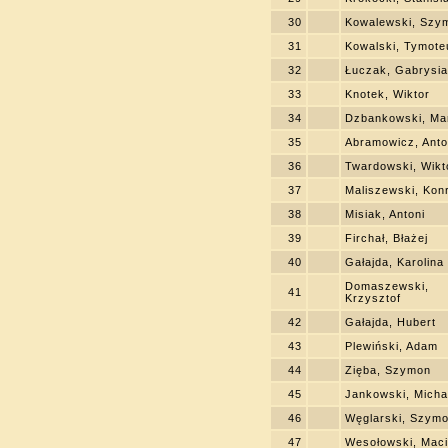
30
Kowalewski, Szy
31
Kowalski, Tymote
32
Łuczak, Gabrysia
33
Knotek, Wiktor
34
Dzbankowski, Ma
35
Abramowicz, Anto
36
Twardowski, Wikt
37
Maliszewski, Kon
38
Misiak, Antoni
39
Firchał, Błażej
40
Gałajda, Karolina
Domaszewski,
41
Krzysztof
42
Gałajda, Hubert
43
Plewiński, Adam
44
Zięba, Szymon
45
Jankowski, Micha
46
Węglarski, Szym
47
Wesołowski, Maci