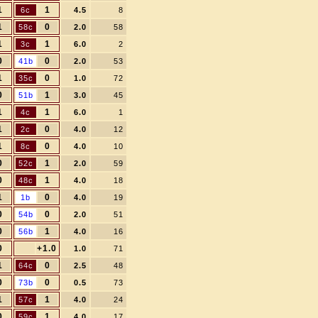
1
1
6c
4.5
8
1
0
58c
2.0
58
1
1
3c
6.0
2
0
0
41b
2.0
53
1
0
35c
1.0
72
0
1
51b
3.0
45
1
1
4c
6.0
1
1
0
2c
4.0
12
1
0
8c
4.0
10
0
1
52c
2.0
59
0
1
48c
4.0
18
1
0
1b
4.0
19
0
0
54b
2.0
51
0
1
56b
4.0
16
0
+1.0
1.0
71
1
0
64c
2.5
48
0
0
73b
0.5
73
1
1
57c
4.0
24
0
1
59c
4.0
17