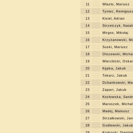
11
Wlazło, Mariusz
12
Tyniec, Remigius
13
Kisiel, Adrian
14
Strzelczyk, Natal
15
Mirgos, Mikołaj
16
Krzyżanowski, Mi
17
Suski, Mariusz
18
Olszewski, Micha
19
Wierzbicki, Oska
20
Kępka, Jakub
21
Tokarz, Jakub
22
Dzbankowski, Ma
23
Zapart, Jakub
24
Kozłowska, Sand
25
Maroszek, Michał
26
Madej, Mateusz
27
Strzałkowski, Jan
28
Godlewski, Jakub
29
Krokocki, Stanisł