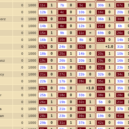
1
0
0
1
0
1000
11c
7b
5c
30b
67c
1
0
0
0
0
1000
12b
4c
10b
16c
20b
0
0
0
1
gorz
0
1000
13c
22c
35b
36b
30c
1
0
1
0
0
1000
14b
8c
12b
21c
6b
1
0
=
0
0
1000
15c
9b
11c
69b
26c
1
1
0
0
0
1000
16b
10c
8b
22c
14b
0
0
0
+1.0
0
1000
17c
24b
30c
31b
0
1
0
1
0
1000
18b
25c
14b
20c
10b
0
1
1
0
usz
0
1000
19c
26b
20b
29c
16b
1
0
0
1
0
1000
20b
13b
24c
31c
23b
0
1
0
0
acy
0
1000
21c
27c
22b
32b
34c
1
0
0
1
0
1000
22b
17b
28c
35c
32b
0
0
+1.0
0
r
0
1000
23c
28b
37c
35b
1
0
0
1
r
0
1000
25b
18c
33b
38c
28c
1
0
1
0
0
1000
26c
19b
32c
5b
21c
1
0
1
0
a
0
1000
27b
21b
34c
33c
37b
1
0
1
0
ian
0
1000
28c
23b
39c
19b
41c
0
1
1
0
0
1000
29b
31c
37b
42c
46b