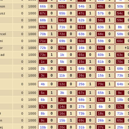
0
0
1
0
mon
0
1000
66b
68c
54b
48c
50b
0
0
1
0
usz
0
1000
67c
65b
47c
57b
54c
1
0
0
1
0
1000
68b
66c
62b
58c
59c
1
0
1
1
0
1000
69c
71b
61c
63b
8b
1
0
0
0
rcel
0
1000
70b
72c
63b
68c
58b
0
0
1
0
ni
0
1000
71c
69b
50c
59b
60c
0
0
0
0
+1
or
0
1000
72b
70c
16b
50c
1
0
0
1
rad
0
1000
73c
1b
65c
60b
63c
0
0
1
0
0
1000
1c
5b
15c
61b
70c
0
1
0
1
0
1000
2b
6c
64b
70c
68b
0
0
0
1
0
1000
3c
11b
26c
15b
73b
0
0
1
1
0
1000
4b
12c
25b
73c
64b
1
0
1
1
0
1000
5c
3b
67c
65b
9c
1
0
1
1
0
1000
6b
2c
68b
14c
18b
0
0
1
0
0
1000
7c
14c
27b
6b
12c
0
1
1
0
ł
0
1000
8b
16c
73b
18c
71b
0
1
0
=
on
0
1000
9c
15b
69c
26b
65c
0
0
0
=
ej
0
1000
10b
20c
31b
27c
25b