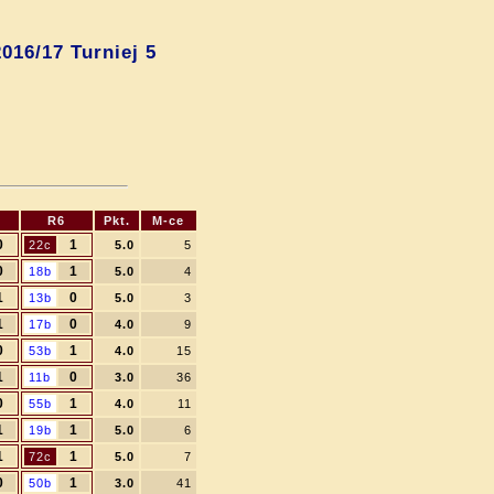
016/17 Turniej 5
R6
Pkt.
M-ce
0
1
22c
5.0
5
0
1
18b
5.0
4
1
0
13b
5.0
3
1
0
17b
4.0
9
0
1
53b
4.0
15
1
0
11b
3.0
36
0
1
55b
4.0
11
1
1
19b
5.0
6
1
1
72c
5.0
7
0
1
50b
3.0
41