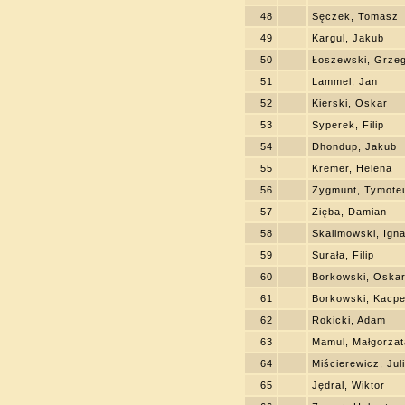
48
Sęczek, Tomasz
49
Kargul, Jakub
50
Łoszewski, Grze
51
Lammel, Jan
52
Kierski, Oskar
53
Syperek, Filip
54
Dhondup, Jakub
55
Kremer, Helena
56
Zygmunt, Tymote
57
Zięba, Damian
58
Skalimowski, Ign
59
Surała, Filip
60
Borkowski, Oska
61
Borkowski, Kacpe
62
Rokicki, Adam
63
Mamul, Małgorzat
64
Miścierewicz, Jul
65
Jędral, Wiktor