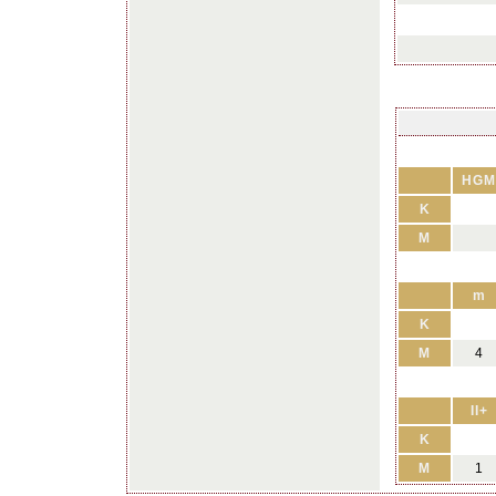
HGM
K
M
m
K
M
4
II+
K
M
1