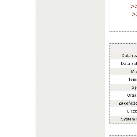
>
>
Data ro
Data za
Mi
Temp
Sę
Orga
Zakończo
Licz
System 