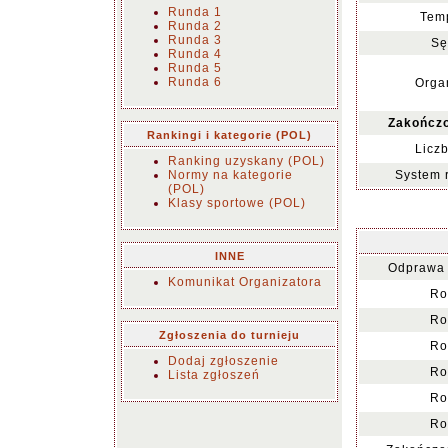
Runda 1
Temp
Runda 2
Runda 3
Sę
Runda 4
Runda 5
Runda 6
Organ
Zakończo
Rankingi i kategorie (POL)
Liczb
Ranking uzyskany (POL)
Normy na kategorie
System 
(POL)
Klasy sportowe (POL)
INNE
Odprawa 
Komunikat Organizatora
Ro
Ro
Zgłoszenia do turnieju
Ro
Dodaj zgłoszenie
Ro
Lista zgłoszeń
Ro
Ro