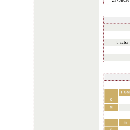
Zakończen
Liczba
HGM
K
M
m