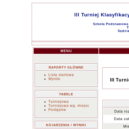
III Turniej Klasyfik
Szkoła Podstawowa 
T
Sędzia
MENU
RAPORTY GŁÓWNE
Lista startowa
Wyniki
III Tur
TABELE
Turniejowa
Turniejowa wg. miejsc
Postępów
Data ro
Data za
KOJARZENIA / WYNIKI
Mie