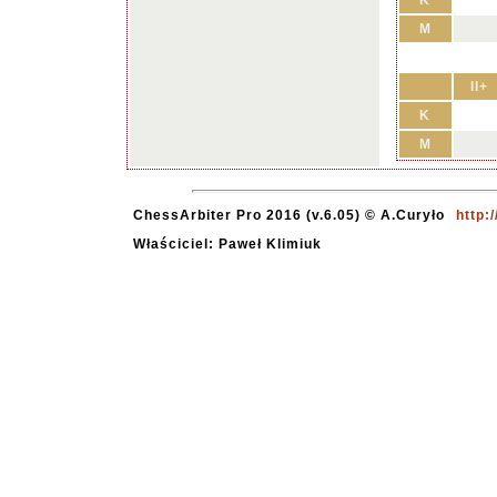
K
M
II+
K
M
ChessArbiter Pro 2016 (v.6.05) © A.Curyło
http:
Właściciel: Paweł Klimiuk