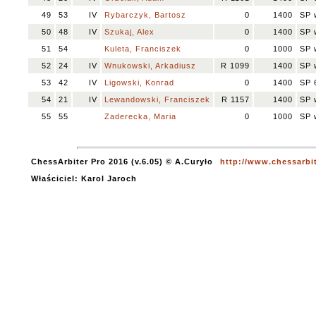
49
53
IV
Rybarczyk, Bartosz
0
1400
SP 
50
48
IV
Szukaj, Alex
0
1400
SP 
51
54
Kuleta, Franciszek
0
1000
SP 
52
24
IV
Wnukowski, Arkadiusz
R 1099
1400
SP 
53
42
IV
Ligowski, Konrad
0
1400
SP 
54
21
IV
Lewandowski, Franciszek
R 1157
1400
SP 
55
55
Zaderecka, Maria
0
1000
SP 
ChessArbiter Pro 2016 (v.6.05) © A.Curyło
http://www.chessarbi
Właściciel: Karol Jaroch