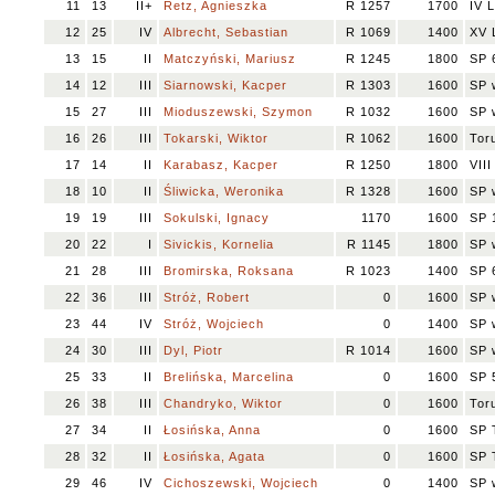
11
13
II+
Retz, Agnieszka
R 1257
1700
IV 
12
25
IV
Albrecht, Sebastian
R 1069
1400
XV 
13
15
II
Matczyński, Mariusz
R 1245
1800
SP 
14
12
III
Siarnowski, Kacper
R 1303
1600
SP 
15
27
III
Mioduszewski, Szymon
R 1032
1600
SP 
16
26
III
Tokarski, Wiktor
R 1062
1600
Tor
17
14
II
Karabasz, Kacper
R 1250
1800
VII
18
10
II
Śliwicka, Weronika
R 1328
1600
SP 
19
19
III
Sokulski, Ignacy
1170
1600
SP 
20
22
I
Sivickis, Kornelia
R 1145
1800
SP 
21
28
III
Bromirska, Roksana
R 1023
1400
SP 
22
36
III
Stróż, Robert
0
1600
SP 
23
44
IV
Stróż, Wojciech
0
1400
SP 
24
30
III
Dyl, Piotr
R 1014
1600
SP 
25
33
II
Brelińska, Marcelina
0
1600
SP 
26
38
III
Chandryko, Wiktor
0
1600
Tor
27
34
II
Łosińska, Anna
0
1600
SP 
28
32
II
Łosińska, Agata
0
1600
SP 
29
46
IV
Cichoszewski, Wojciech
0
1400
SP 