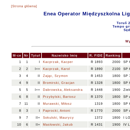
[Strona główna]
Enea Operator Międzyszkolna Lig
Toruń 2
Tempo gry
Sęd
Wy
M-ce
Nr
Tytuł
Nazwisko Imię
R. FIDE
Ranking
1
1
I
Kacprzak, Kacper
R 1893
2000
SP 
2
2
I++
Kacprzak, Karol
R 1890
2100
SP 
3
4
II
Zając, Szymon
R 1453
1800
SP 
4
9
II
Bromirski, Gracjan
R 1328
1800
SP 
5
5
I++
Dabrowska, Aleksandra
R 1448
1900
Zie
6
8
II
Przybylski, Bartosz
R 1370
1800
SP 
7
11
II
Murawski, Miłosz
1319
1800
SP 
8
3
I
Paprocki, Antoni
R 1770
2000
SP 
9
7
II+
Sokulski, Maurycy
1372
1800
I L
10
6
II+
Masłowski, Jakub
R 1431
1900
IV 