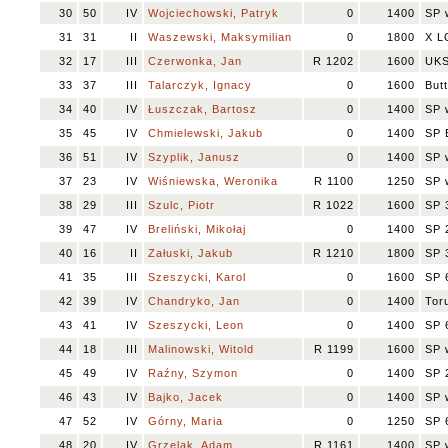
30
50
IV
Wojciechowski, Patryk
0
1400
SP 
31
31
II
Waszewski, Maksymilian
0
1800
X L
32
17
III
Czerwonka, Jan
R 1202
1600
UKS
33
37
III
Talarczyk, Ignacy
0
1600
Butt
34
40
IV
Łuszczak, Bartosz
0
1400
SP 
35
45
IV
Chmielewski, Jakub
0
1400
SP 
36
51
IV
Szyplik, Janusz
0
1400
SP 
37
23
IV
Wiśniewska, Weronika
R 1100
1250
SP 
38
29
III
Szulc, Piotr
R 1022
1600
SP 
39
47
IV
Breliński, Mikołaj
0
1400
SP 
40
16
II
Załuski, Jakub
R 1210
1800
SP 
41
35
III
Szeszycki, Karol
0
1600
SP 
42
39
IV
Chandryko, Jan
0
1400
Tor
43
41
IV
Szeszycki, Leon
0
1400
SP 
44
18
III
Malinowski, Witold
R 1199
1600
SP 
45
49
IV
Raźny, Szymon
0
1400
SP 
46
43
IV
Bajko, Jacek
0
1400
SP 
47
52
IV
Górny, Maria
0
1250
SP 
48
20
IV
Grzelak, Adam
R 1161
1400
SP 