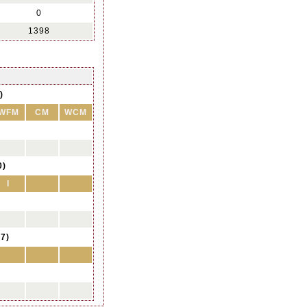
0
1398
)
WFM
CM
WCM
0)
I
7)