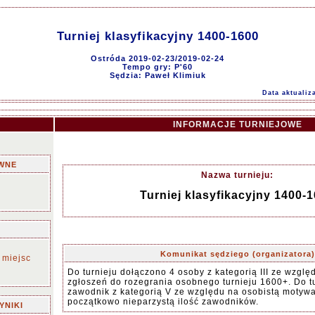
Turniej klasyfikacyjny 1400-1600
Ostróda 2019-02-23/2019-02-24
Tempo gry: P'60
Sędzia: Paweł Klimiuk
Data aktualiz
INFORMACJE TURNIEJOWE
WNE
Nazwa turnieju:
Turniej klasyfikacyjny 1400-
Komunikat sędziego (organizatora)
 miejsc
Do turnieju dołączono 4 osoby z kategorią III ze wzglę
zgłoszeń do rozegrania osobnego turnieju 1600+. Do tu
zawodnik z kategorią V ze względu na osobistą motyw
początkowo nieparzystą ilość zawodników.
YNIKI