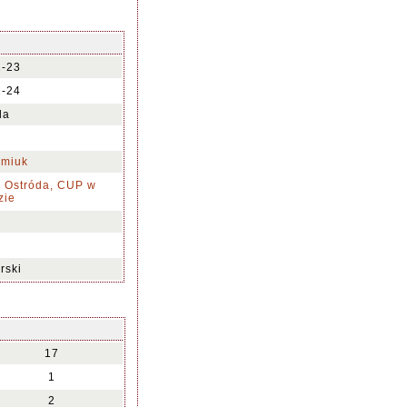
2-23
2-24
da
imiuk
" Ostróda, CUP w
zie
rski
17
1
2