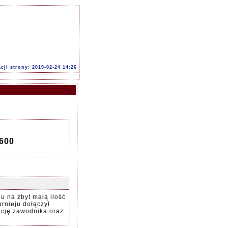
acji strony: 2019-02-24 14:26
1600
du na zbyt małą ilość
rnieju dołączył
ację zawodnika oraz