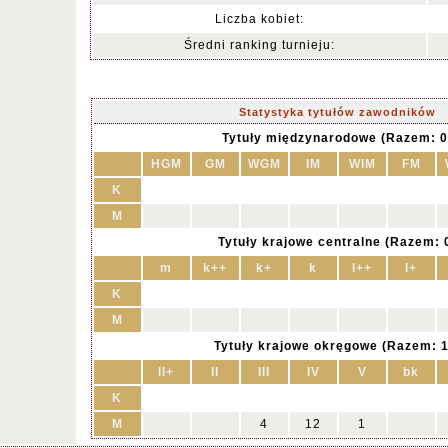
Liczba kobiet:
Średni ranking turnieju:
Statystyka tytułów zawodników
Tytuły międzynarodowe (Razem: 0
HGM
GM
WGM
IM
WIM
FM
K
M
Tytuły krajowe centralne (Razem: 
m
k++
k+
k
I++
I+
K
M
Tytuły krajowe okręgowe (Razem: 1
II+
II
III
IV
V
bk
K
M
4
12
1