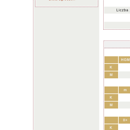
Liczba
HGM
K
M
m
K
M
II+
K