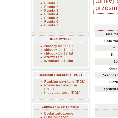
turniej
Runda 1
przesm
Runda 2
Runda 3
Runda 4
Runda 5
Runda 6
Runda 7
Data ro
INNE WYNIKI
Data za
chłopcy do lat 10
Mie
chłopcy 11-14 lat
chłopcy 15-18 lat
Temp
dziewczęta
członkowie klubu
Sę
Organ
Rankingi i kategorie (POL)
Zakończo
Ranking uzyskany (POL)
Liczb
Normy na kategorie
(POL)
System 
Klasy sportowe (POL)
Zgłoszenia do turnieju
Dodaj zgłoszenie
Lista zgłoszeń