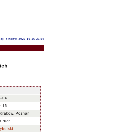
acji strony: 2023-10-16 21:04
ich
4-04
0-16
 Kraków, Poznań
na ruch
ybulski