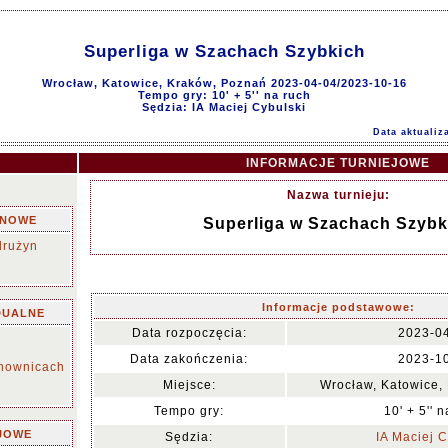
Superliga w Szachach Szybkich
Wrocław, Katowice, Kraków, Poznań 2023-04-04/2023-10-16
Tempo gry: 10' + 5'' na ruch
Sędzia: IA Maciej Cybulski
Data aktualiz
INFORMACJE TURNIEJOWE
Nazwa turnieju:
YNOWE
Superliga w Szachach Szybk
drużyn
Informacje podstawowe:
DUALNE
Data rozpoczęcia:
2023-0
Data zakończenia:
2023-1
chownicach
Miejsce:
Wrocław, Katowice,
Tempo gry:
10' + 5'' 
JOWE
Sędzia:
IA Maciej C