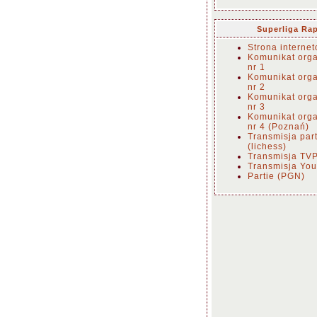
Superliga Ra
Strona interne
Komunikat orga
nr 1
Komunikat orga
nr 2
Komunikat orga
nr 3
Komunikat orga
nr 4 (Poznań)
Transmisja part
(lichess)
Transmisja TVP
Transmisja Yo
Partie (PGN)