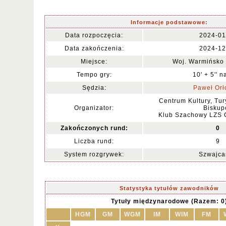
Informacje podstawowe:
Data rozpoczęcia:
2024-01
Data zakończenia:
2024-12
Miejsce:
Woj. Warmińsko 
Tempo gry:
10' + 5'' n
Sędzia:
Paweł Orł
Centrum Kultury, Tury
Organizator:
Biskup
Klub Szachowy LZS 
Zakończonych rund:
0
Liczba rund:
9
System rozgrywek:
Szwajca
Statystyka tytułów zawodników
Tytuły międzynarodowe (Razem: 0
HGM
GM
WGM
IM
WIM
FM