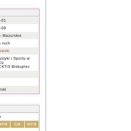
-01
-08
- Mazurskie
a ruch
owski
styki i Sportu w
cu
CKTiS Biskupiec
rski
)
WFM
CM
WCM