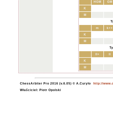
HGM
GM
K
M
T
m
k++
K
M
Ty
II+
II
K
M
ChessArbiter Pro 2016 (v.6.05) © A.Curyło
http://www.
Właściciel: Piotr Opolski