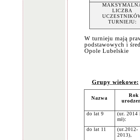
MAKSYMALN
LICZBA
UCZESTNIKÓ
TURNIEJU:
W turnieju mają pra
podstawowych i śred
Opole Lubelskie
Grupy wiekowe:
Rok
Nazwa
urodze
do lat 9
(ur. 2014 
mł):
do lat 11
(ur.2012-
2013),