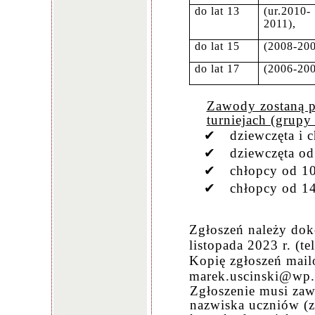
do lat 13
(ur.2010-
2011),
do lat 15
(2008-200
do lat 17
(2006-200
Zawody zostaną 
turniejach (grupy
dziewczęta i 
✔
dziewczęta od
✔
chłopcy od 1
✔
chłopcy od 14
✔
Zgłoszeń należy do
listopada 2023 r. (t
Kopię zgłoszeń mai
marek.uscinski@wp.
Zgłoszenie musi zawi
nazwiska uczniów (