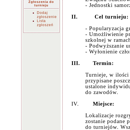
Zgłoszenia do
- Jednostki samor
turnieju
Dodaj
II.
Cel turnieju:
zgłoszenie
Lista
zgłoszeń
- Popularyzacja g
- Umożliwienie p
szkolnej w ramac
- Podwyższanie um
- Wyłonienie czł
III.
Termin:
Turnieje, w ilości
przypisane poszc
ustalone indywidu
do zawodów.
IV.
Miejsce:
Lokalizacje rozgr
zostanie podane 
do turniejów. Wsz