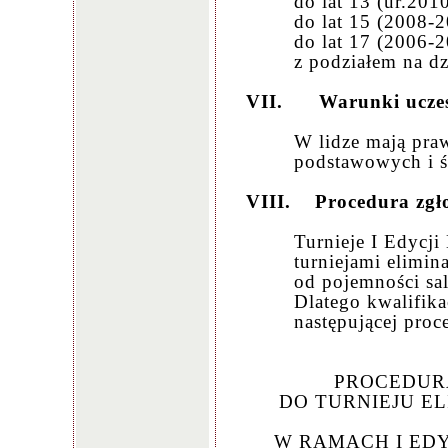
do lat 13 (ur.201
do lat 15 (2008-2
do lat 17 (2006-2
z podziałem na dz
VII.
Warunki uczes
W lidze mają pra
podstawowych i ś
VIII.
Procedura zgł
Turnieje I Edycji
turniejami elimin
od pojemności sal
Dlatego kwalifik
następującej proc
PROCEDURA
DO TURNIEJU E
W RAMACH I EDYC