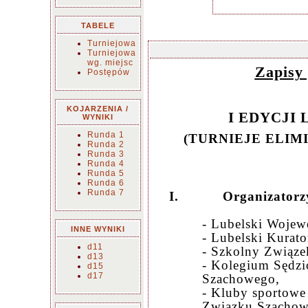
TABELE
Turniejowa
Turniejowa
wg. miejsc
Zapisy 
Postępów
KOJARZENIA /
I EDYCJI
WYNIKI
Runda 1
(TURNIEJE ELI
Runda 2
Runda 3
Runda 4
Runda 5
Runda 6
Runda 7
I.
Organizatorz
- Lubelski Wojew
INNE WYNIKI
- Lubelski Kurato
d11
- Szkolny Związe
d13
- Kolegium Sędz
d15
d17
Szachowego,
- Kluby sportowe
Związku Szachow