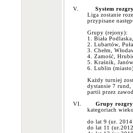
V.
System rozgry
Liga zostanie roz
przypisane następ
Grupy (rejony):
1. Biała Podlask
2. Lubartów, Puł
3. Chełm, Włodaw
4. Zamość, Hrubi
5. Kraśnik, Janów
6. Lublin (miasto)
Każdy turniej zos
dystansie 7 rund,
partii przez zawo
VI.
Grupy rozgr
kategoriach wiek
do lat 9 (ur. 2014
do lat 11 (ur.201