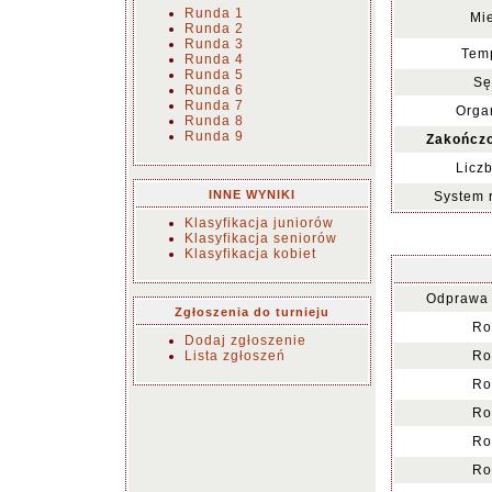
Runda 1
Mie
Runda 2
Runda 3
Temp
Runda 4
Runda 5
Sę
Runda 6
Runda 7
Organ
Runda 8
Runda 9
Zakończo
Liczb
INNE WYNIKI
System 
Klasyfikacja juniorów
Klasyfikacja seniorów
Klasyfikacja kobiet
Odprawa 
Zgłoszenia do turnieju
Ro
Dodaj zgłoszenie
Lista zgłoszeń
Ro
Ro
Ro
Ro
Ro