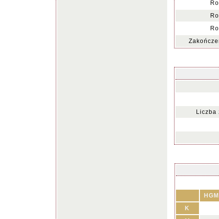
Ro
Ro
Ro
Zakończen
Liczba
HGM
K