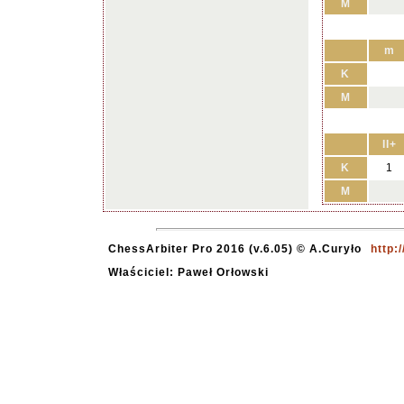
M
m
K
M
II+
K
1
M
ChessArbiter Pro 2016 (v.6.05) © A.Curyło
http:
Właściciel: Paweł Orłowski