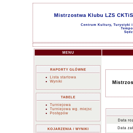
Mistrzostwa Klubu LZS CKTiS
Centrum Kultury, Turystyki 
Tempo 
Sędz
MENU
RAPORTY GŁÓWNE
Lista startowa
Wyniki
Mistrzo
TABELE
Turniejowa
Turniejowa wg. miejsc
Postępów
Data ro
Data za
KOJARZENIA / WYNIKI