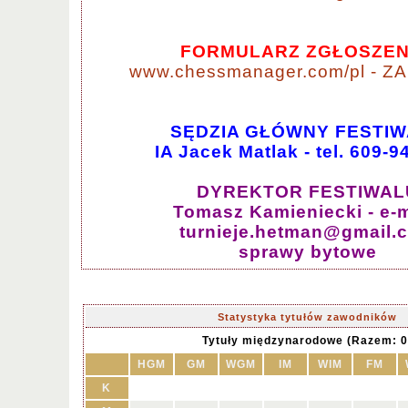
FORMULARZ ZGŁOSZEN
www.chessmanager.com/pl - ZA
SĘDZIA GŁÓWNY FESTI
IA Jacek Matlak - tel. 609-9
DYREKTOR FESTIWAL
Tomasz Kamieniecki - e-m
turnieje.hetman@gmail.
sprawy bytowe
Statystyka tytułów zawodników
Tytuły międzynarodowe (Razem: 0
HGM
GM
WGM
IM
WIM
FM
K