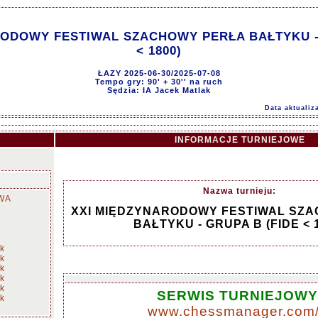
RODOWY FESTIWAL SZACHOWY PERŁA BAŁTYKU - 
< 1800)
ŁAZY 2025-06-30/2025-07-08
Tempo gry: 90' + 30'' na ruch
Sędzia: IA Jacek Matlak
Data aktualiz
INFORMACJE TURNIEJOWE
Nazwa turnieju:
WA
XXI MIĘDZYNARODOWY FESTIWAL SZ
BAŁTYKU - GRUPA B (FIDE < 
ok
ok
ok
ok
ok
SERWIS TURNIEJOWY
ok
www.chessmanager.com/