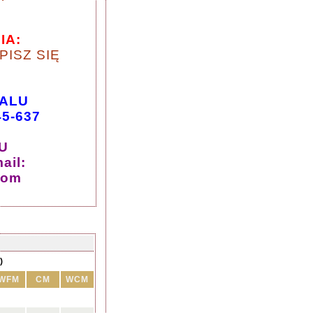
IA:
PISZ SIĘ
WALU
45-637
U
ail:
com
)
WFM
CM
WCM