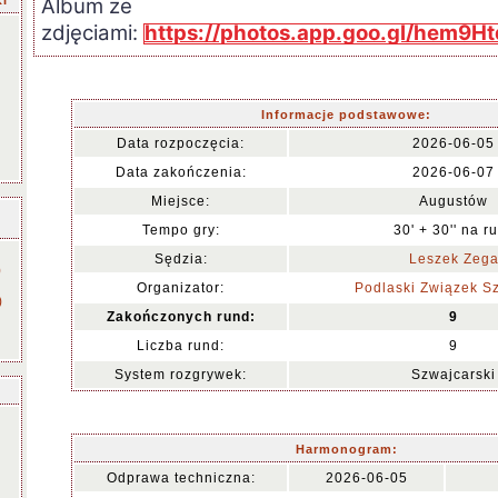
I
Album ze
zdjęciami:
https://photos.app.goo.gl/hem9
Informacje podstawowe:
Data rozpoczęcia:
2026-06-05
Data zakończenia:
2026-06-07
Miejsce:
Augustów
Tempo gry:
30' + 30'' na r
Sędzia:
Leszek Zeg
)
Organizator:
Podlaski Związek S
)
Zakończonych rund:
9
Liczba rund:
9
System rozgrywek:
Szwajcarski
Harmonogram:
Odprawa techniczna:
2026-06-05