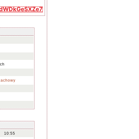
HtdWDkGeSXZe7
uch
a
zachowy
10:55