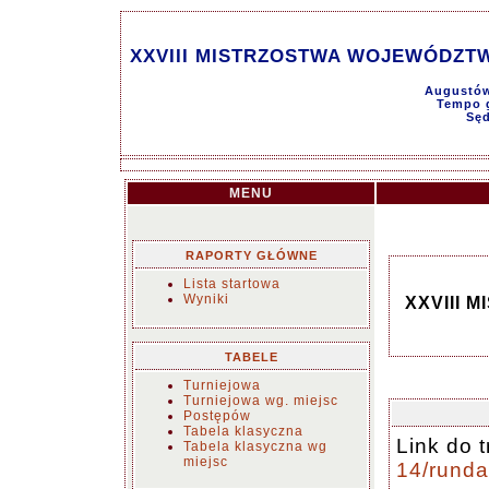
XXVIII MISTRZOSTWA WOJEWÓDZTW
Augustów
Tempo g
Sęd
MENU
RAPORTY GŁÓWNE
Lista startowa
Wyniki
XXVIII
TABELE
Turniejowa
Turniejowa wg. miejsc
Postępów
Tabela klasyczna
Link do 
Tabela klasyczna wg
miejsc
14/rund