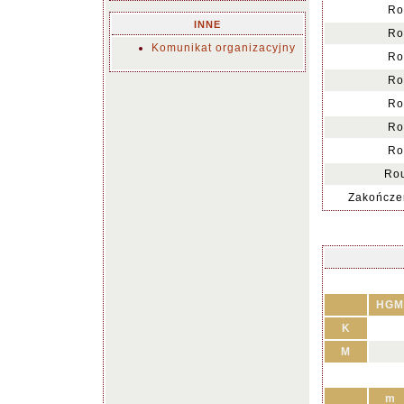
Ro
INNE
Ro
Komunikat organizacyjny
Ro
Ro
Ro
Ro
Ro
Ro
Zakończen
HGM
K
M
m