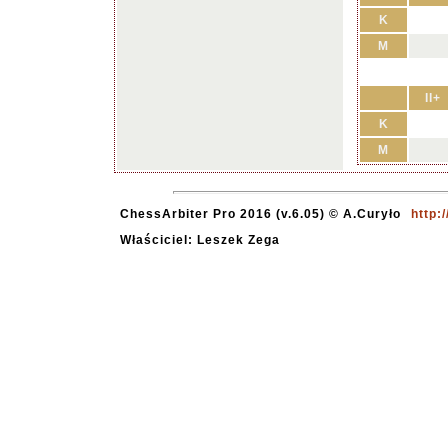
K
M
II+
K
M
ChessArbiter Pro 2016 (v.6.05) © A.Curyło
http:
Właściciel: Leszek Zega